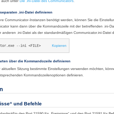
e auch unter
Die .ini-Datei des Communicators
.
separaten .ini-Datei definieren
ere
Communicator
-Instanzen benötigt werden, können Sie die Einstellun
cator
kann dann über die Kommandozeile mit der betreffenden .ini-Da
er anderen .ini-Datei als der standardmäßigen
Communicator.ini
-Datei 
tor.exe --ini <FILE>
Kopieren
arten über die Kommandozeile definieren
er aktuellen Sitzung bestimmte Einstellungen verwenden möchten, kön
entsprechenden Kommandozeilenoptionen definieren.
en
nisse“ und Befehle
ardmäßig den Port 21590 für „Ereignisse“ und den Port 21591 für Bef