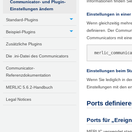
Informationen finden Si
Communicator- und Plugin-
Einstellungen ändern
Einstellungen in einer 
Standard-Plugins
Wenn gleichzeitig mehr
definieren. Der
Communi
Beispiel-Plugins
Communicator
s mit ein
Zusätzliche Plugins
merlic_communica
Die .ini-Datei des Communicators
Communicator-
Einstellungen beim St
Referenzdokumentation
Wenn Sie lediglich in d
Einstellungen mit den 
MERLIC 5.6.2-Handbuch
Legal Notices
Ports definier
Ports für „Ereig
MERLIC
verwendet stand