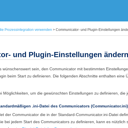
Zu Hauptinhalt springen
 die Prozessintegration verwenden
>
Communicator- und Plugin-Einstellungen änd
or
- und Plugin-Einstellungen änder
es wünschenswert sein, den
Communicator
mit bestimmten Einstellunge
ugin beim Start zu definieren. Die folgenden Abschnitte enthalten ein
ei Möglichkeiten, um die gewünschten Einstellungen zu definieren, die 
standardmäßigen .ini-Datei des
Communicator
s (
Communicator.ini
et der
Communicator
die in der Standard-
Communicator.ini
-Datei defi
ie bei jedem Start des
Communicator
s zu definieren, kann es nützlich 