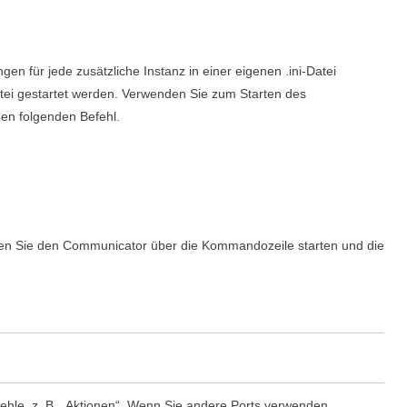
gen für jede zusätzliche Instanz in einer eigenen .ini-Datei
tei gestartet werden. Verwenden Sie zum Starten des
den folgenden Befehl.
nen Sie den
Communicator
über die Kommandozeile starten und die
ehle, z. B. „Aktionen“. Wenn Sie andere Ports verwenden