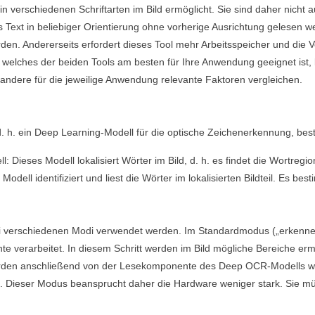
n verschiedenen Schriftarten im Bild ermöglicht. Sie sind daher nicht au
ss Text in beliebiger Orientierung ohne vorherige Ausrichtung gelesen 
den. Andererseits erfordert dieses Tool mehr Arbeitsspeicher und die 
 welches der beiden Tools am besten für Ihre Anwendung geeignet ist, 
 andere für die jeweilige Anwendung relevante Faktoren vergleichen.
d. h. ein Deep Learning-Modell für die optische Zeichenerkennung, b
: Dieses Modell lokalisiert Wörter im Bild, d. h. es findet die Wortregio
odell identifiziert und liest die Wörter im lokalisierten Bildteil. Es be
ei verschiedenen Modi verwendet werden. Im Standardmodus („
erkenne
e verarbeitet. In diesem Schritt werden im Bild mögliche Bereiche ermi
rden anschließend von der Lesekomponente des
Deep OCR
-Modells w
t. Dieser Modus beansprucht daher die Hardware weniger stark. Sie m