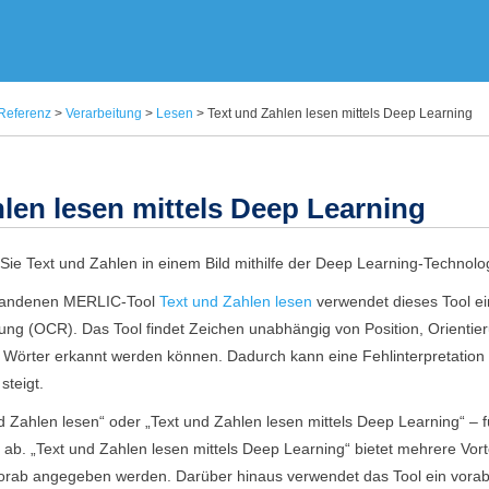
Zu Hauptinhalt springen
Referenz
>
Verarbeitung
>
Lesen
>
Text und Zahlen lesen mittels Deep Learning
len lesen mittels Deep Learning
Sie Text und Zahlen in einem Bild mithilfe der Deep Learning-Technolog
handenen
MERLIC
-Tool
Text und Zahlen lesen
verwendet dieses Tool ei
ng (OCR). Das Tool findet Zeichen unabhängig von Position, Orientier
 Wörter erkannt werden können. Dadurch kann eine Fehlinterpretation
steigt.
d Zahlen lesen
“ oder „
Text und Zahlen lesen mittels Deep Learning
“ – 
ab. „
Text und Zahlen lesen mittels Deep Learning
“ bietet mehrere Vort
orab angegeben werden. Darüber hinaus verwendet das Tool ein vorab 