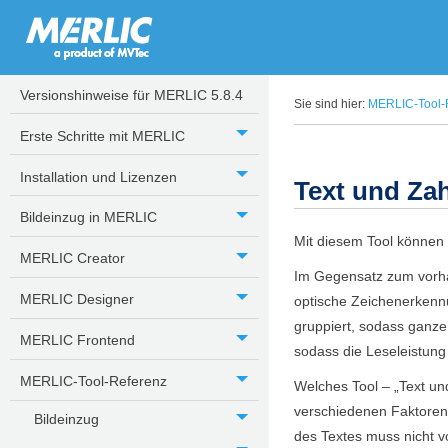
Systemanforderungen
Neue Funktionen in MERLIC 5.8
Versionshinweise für MERLIC 5.8.4
Sie sind hier:
MERLIC-Tool-
Erste Schritte mit MERLIC
Installation und Lizenzen
Text und Zah
Bildeinzug in MERLIC
Mit diesem Tool können 
MERLIC Creator
Im Gegensatz zum vor
MERLIC Designer
optische Zeichenerkennu
gruppiert, sodass ganze
MERLIC Frontend
sodass die Leseleistung 
MERLIC-Tool-Referenz
Welches Tool – „
Text un
verschiedenen Faktoren 
Bildeinzug
des Textes muss nicht v