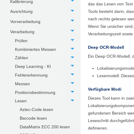
Kalibrierung
das das Lesen von Text i
Tools besteht darin, da
Ausrichtung
nach rechts gelesen wer
Vorverarbeitung
Wenn Sie unsicher sind,
Verarbeitung
Verarbeitungszeit sowie
Prüfen
Deep OCR
-Modell
Kombiniertes Messen
Ein
Deep OCR
-Modell, 
Zählen
Deep Learning - KI
Lokalisierungsmodell
Fehlererkennung
Lesemodell: Dieses M
Messen
Verfügbare Modi
Positionsbestimmung
Dieses Tool kann in zw
Lesen
Lokalisierungskomponent
Aztec-Code lesen
gefundenen Bereich we
Barcode lesen
Leseschritt durchgeführ
DataMatrix ECC 200 lesen
definieren.