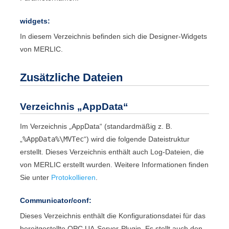
widgets:
In diesem Verzeichnis befinden sich die
Designer
-Widgets
von
MERLIC
.
Zusätzliche Dateien
Verzeichnis „
AppData
“
Im Verzeichnis „
AppData
“ (standardmäßig z. B.
„
%
AppData
%\
MVTec
“) wird die folgende Dateistruktur
erstellt. Dieses Verzeichnis enthält auch Log-Dateien, die
von
MERLIC
erstellt wurden. Weitere Informationen finden
Sie unter
Protokollieren
.
Communicator
/conf:
Dieses Verzeichnis enthält die Konfigurationsdatei für das
bereitgestellte
OPC UA
-Server-Plugin. Es stellt auch den