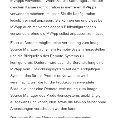
MVApps
verwenden. Wenn Sie ein Kameragerät mit der
gleichen Kamerakonfiguration in mehreren
MVApps
verwenden möchten, müssen Sie die Konfiguration
lediglich einmal anpassen. Sie können ein und dieselbe
MVApp
auch mit verschiedenen Bildkonfigurationen
verwenden, ohne die
MVApp
selbst anpassen zu müssen.
Es ist außerdem möglich, eine Verbindung zum
Image
Source Manager
auf einem Remote-System herzustellen
und die Bildquellen des Remote-Systems zu
konfigurieren. Dadurch wird auch die Bereitstellung einer
MVApp
vom Entwicklungssystem auf dem endgültigen
System, das für die Produktion verwendet wird,
vereinfacht, weil die für die Produktion verwendete
Bildquelle über eine Remote-Verbindung zum
Image
Source Manager
des Produktionssystems unabhängig
ausgewählt und konfiguriert sowie die
MVApp
selbst ohne
Anpassungen verschoben werden kann.
Der
Image Source Manager
stellt eine grafische