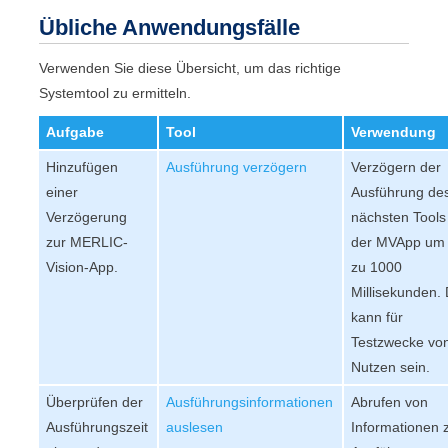
Übliche Anwendungsfälle
Verwenden Sie diese Übersicht, um das richtige
Systemtool zu ermitteln.
Aufgabe
Tool
Verwendung
Hinzufügen
Ausführung verzögern
Verzögern der
einer
Ausführung de
Verzögerung
nächsten Tools
zur
MERLIC-
der
MVApp
um 
Vision-App
.
zu 1000
Millisekunden. 
kann für
Testzwecke vo
Nutzen sein.
Überprüfen der
Ausführungsinformationen
Abrufen von
Ausführungszeit
auslesen
Informationen 