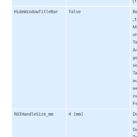
(
f
HideWindowTitleBar
false
Be
„
t
M
o
Ti
A
ge
si
T
au
we
z
Fe
ROIHandleSize_mm
4 [mm]
Di
in
G