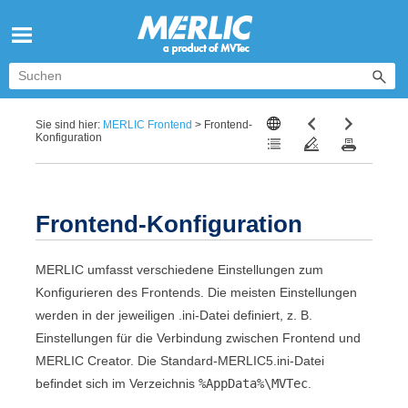
Zu Hauptinhalt springen
Sie sind hier:
MERLIC Frontend
>
Frontend-
Konfiguration
Frontend
-Konfiguration
MERLIC
umfasst verschiedene Einstellungen zum
Konfigurieren des
Frontend
s. Die meisten Einstellungen
werden in der jeweiligen .ini-Datei definiert, z. B.
Einstellungen für die Verbindung zwischen
Frontend
und
MERLIC Creator
. Die Standard-
MERLIC5.ini
-Datei
befindet sich im Verzeichnis
%AppData%\MVTec
.