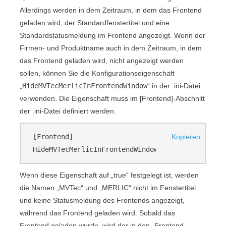
Allerdings werden in dem Zeitraum, in dem das
Frontend
geladen wird, der Standardfenstertitel und eine
Standardstatusmeldung im
Frontend
angezeigt. Wenn der
Firmen- und Produktname auch in dem Zeitraum, in dem
das
Frontend
geladen wird, nicht angezeigt werden
sollen, können Sie die Konfigurationseigenschaft
„
HideMVTecMerlicInFrontendWindow
“ in der .ini-Datei
verwenden. Die Eigenschaft muss im
[Frontend]
-Abschnitt
der .ini-Datei definiert werden.
[Frontend]
Kopieren
HideMVTecMerlicInFrontendWindow=true
Wenn diese Eigenschaft auf „
true
“ festgelegt ist, werden
die Namen „
MVTec
“ und „
MERLIC
“ nicht im Fenstertitel
und keine Statusmeldung des
Frontend
s angezeigt,
während das
Frontend
geladen wird. Sobald das
Frontend
geladen wurde, wird der in den „
Frontend-