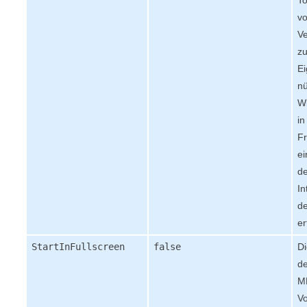
T
v
V
zu
Ei
nü
Wi
i
F
ei
de
In
d
er
StartInFullscreen
false
Di
de
M
Vo