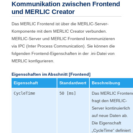
Kommunikation zwischen
Frontend
und
MERLIC Creator
Das
MERLIC Frontend
ist über die
MERLIC
-Server-
Komponente mit dem
MERLIC Creator
verbunden.
MERLIC
-Server und
MERLIC Frontend
kommunizieren
via IPC (Inter Process Communication). Sie können die
folgenden
Frontend
-Eigenschaften in der .ini-Datei von
MERLIC
konfigurieren.
Eigenschaften im Abschnitt
[Frontend]
Eigenschaft
Standardwert
Beschreibung
CycleTime
50 [ms]
Das
MERLIC Fronten
fragt den
MERLIC
-
Server kontinuierlich
auf neue Daten ab.
Die Eigenschaft
„
CycleTime
“ definiert