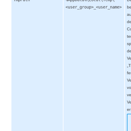
<user_group>_<user_name>
be
au
de
C
t
sp
d
Ve
„
T
f
Ve
vo
v
Ve
er