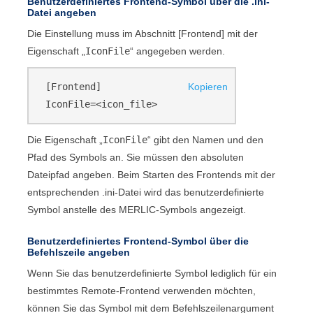
Benutzerdefiniertes
Frontend
-Symbol über die .ini-
Datei angeben
Die Einstellung muss im Abschnitt
[Frontend]
mit der
Eigenschaft „
IconFile
“ angegeben werden.
[Frontend]
Kopieren
IconFile=<icon_file>
Die Eigenschaft „
IconFile
“ gibt den Namen und den
Pfad des Symbols an. Sie müssen den absoluten
Dateipfad angeben. Beim Starten des
Frontend
s mit der
entsprechenden .ini-Datei wird das benutzerdefinierte
Symbol anstelle des
MERLIC
-Symbols angezeigt.
Benutzerdefiniertes
Frontend
-Symbol über die
Befehlszeile angeben
Wenn Sie das benutzerdefinierte Symbol lediglich für ein
bestimmtes Remote-
Frontend
verwenden möchten,
können Sie das Symbol mit dem Befehlszeilenargument