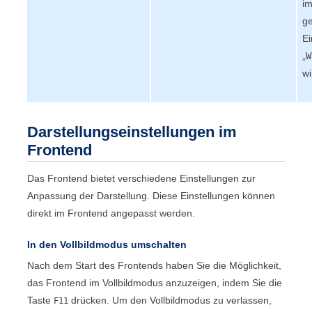
im
ge
Ei
„
W
wi
Darstellungseinstellungen im
Frontend
Das
Frontend
bietet verschiedene Einstellungen zur
Anpassung der Darstellung. Diese Einstellungen können
direkt im
Frontend
angepasst werden.
In den Vollbildmodus umschalten
Nach dem Start des
Frontend
s haben Sie die Möglichkeit,
das
Frontend
im Vollbildmodus anzuzeigen, indem Sie die
Taste
drücken. Um den Vollbildmodus zu verlassen,
F11