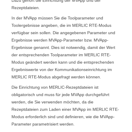
Dazu gehört die Einrichtung der
MVApp
und der
Rezeptdateien.
In der
MVApp
müssen Sie die Toolparameter und
Toolergebnisse angeben, die im
MERLIC RTE
-Modus
verfügbar sein sollen. Die angegebenen Parameter und
Ergebnisse werden
MVApp-Parameter
bzw.
MVApp-
Ergebnisse
genannt. Dies ist notwendig, damit der Wert
der entsprechenden Toolparameter im
MERLIC RTE
-
Modus geändert werden kann und die entsprechenden
Ergebniswerte von der Kommunikationseinrichtung im
MERLIC RTE
-Modus abgefragt werden können.
Die Einrichtung von
MERLIC
-Rezeptdateien ist
obligatorisch und muss für jede
MVApp
durchgeführt
werden, die Sie verwenden möchten, da die
Rezeptdateien zum Laden einer
MVApp
im
MERLIC RTE
-
Modus erforderlich sind und definieren, wie die
MVApp-
Parameter
parametrisiert werden.