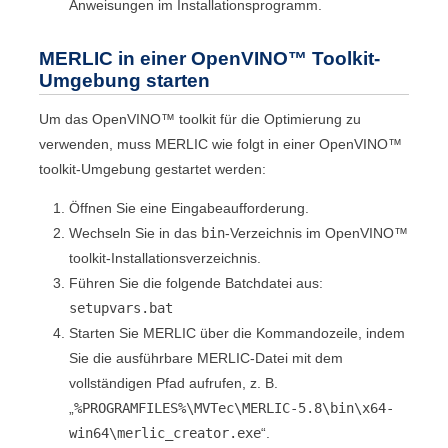
Anweisungen im Installationsprogramm.
MERLIC
in einer
OpenVINO™ Toolkit
-
Umgebung starten
Um das
OpenVINO™ toolkit
für die Optimierung zu
verwenden, muss
MERLIC
wie folgt in einer
OpenVINO™
toolkit
-Umgebung gestartet werden:
Öffnen Sie eine Eingabeaufforderung.
Wechseln Sie in das
bin
-Verzeichnis im
OpenVINO™
toolkit
-Installationsverzeichnis.
Führen Sie die folgende Batchdatei aus:
setupvars.bat
Starten Sie
MERLIC
über die Kommandozeile, indem
Sie die ausführbare
MERLIC
-Datei mit dem
vollständigen Pfad aufrufen, z. B.
„
%PROGRAMFILES%\MVTec\MERLIC-5.8\bin\x64-
win64
\
merlic_creator.exe
“.