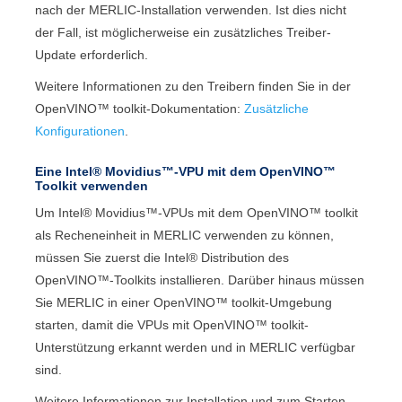
nach der
MERLIC
-Installation verwenden. Ist dies nicht
der Fall, ist möglicherweise ein zusätzliches Treiber-
Update erforderlich.
Weitere Informationen zu den Treibern finden Sie in der
OpenVINO™ toolkit
-Dokumentation:
Zusätzliche
Konfigurationen
.
Eine
Intel®
Movidius™
-VPU mit dem
OpenVINO™
Toolkit
verwenden
Um
Intel®
Movidius™
-VPUs mit dem
OpenVINO™ toolkit
als Recheneinheit in
MERLIC
verwenden zu können,
müssen Sie zuerst die Intel® Distribution des
OpenVINO™-Toolkits installieren. Darüber hinaus müssen
Sie
MERLIC
in einer
OpenVINO™ toolkit
-Umgebung
starten, damit die VPUs mit
OpenVINO™ toolkit
-
Unterstützung erkannt werden und in
MERLIC
verfügbar
sind.
Weitere Informationen zur Installation und zum Starten