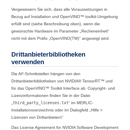
Vergewissern Sie sich, dass alle Voraussetzungen in
Bezug auf Installation und
OpenVINO™ toolkit
-Umgebung
erfüllt sind (siehe Beschreibung oben), wenn die
gewünschte Hardware im Parameter „
Recheneinheit
“
nicht mit dem Präfix „
OpenVINO(TM)
“ angezeigt wird.
Drittanbieterbibliotheken
verwenden
Die AI²-Schnittstellen hängen von den
Drittanbieterbibliotheken von
NVIDIA® TensorRT™
und
für das
OpenVINO™ Toolkit Interface
ab. Copyright- und
Lizenzinformationen finden Sie in der Datei
„
third_party_licenses.txt
“ im
MERLIC
-
Installationsverzeichnis oder im Dialogfeld „
Hilfe
>
Lizenzen von Drittanbietern
“.
Das
License Agreement for NVIDIA Software Development