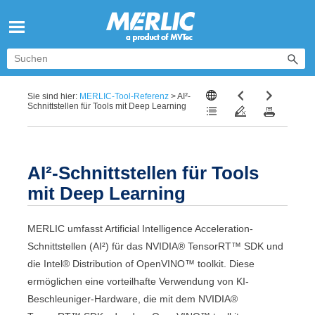
Zu Hauptinhalt springen
Sie sind hier:
MERLIC-Tool-Referenz
>
AI²-
Schnittstellen für Tools mit Deep Learning
AI²
-Schnittstellen für Tools
mit Deep Learning
MERLIC
umfasst
Artificial Intelligence Acceleration
-
Schnittstellen (
AI²
) für das
NVIDIA® TensorRT™
SDK und
die
Intel® Distribution of OpenVINO™ toolkit
. Diese
ermöglichen eine vorteilhafte Verwendung von KI-
Beschleuniger-Hardware, die mit dem
NVIDIA®