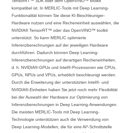
TensorRT™
SDK oder dem
OpenVINO™ toolkit
kompatibel ist. In
MERLIC
-Tools mit Deep Learning-
Funktionalität können Sie diese KI-Beschleuniger-
Hardware nutzen und eine Recheneinheit auswählen, die
NVIDIA® TensorRT™
oder das
OpenVINO™ toolkit
unterstützt. So kann
MERLIC
optimierte
Inferenzberechnungen auf der jeweiligen Hardware
durchführen. Dadurch können Deep Learning-
Inferenzberechnungen auf derartigen Recheneinheiten,
d. h.
NVIDIA®
-GPUs und
Intel®
-Prozessoren wie CPUs,
GPUs, NPUs und VPUs, erheblich beschleunigt werden.
Durch die Erweiterung der unterstützten
Intel®
- und
NVIDIA®
-Einheiten haben Sie jetzt noch mehr Flexibilität
bei der Auswahl der Hardware zur Optimierung von
Inferenzberechnungen in Deep Learning-Anwendungen.
Die meisten
MERLIC
-Tools mit Deep Learning-
Technologie unterstützen auch die Verwendung von
Deep Learning-Modellen, die für eine
AI²
-Schnittstelle