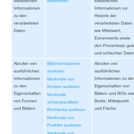
statistischen
bestimmen
statistischen
Informationen
Informationen zur
zu den
Historie der
verarbeiteten
verarbeiteten Daten
Daten.
wie Mittelwert,
Extremwerte sowie
den Prozentsatz gut
und schlechter Date
Abrufen von
Bildinformationen
Abrufen von
ausführlichen
auslesen
ausführlichen
Informationen
Informationen zu de
Merkmale von
zu den
Eigenschaften von
Kreisen auslesen
Eigenschaften
Bildern und ROIs wi
Merkmale
von Formen
Breite, Mittelpunkt
achsenparalleler
und Bildern.
und Fläche.
Rechtecke auslesen
Merkmale von
Punkten auslesen
Merkmale von