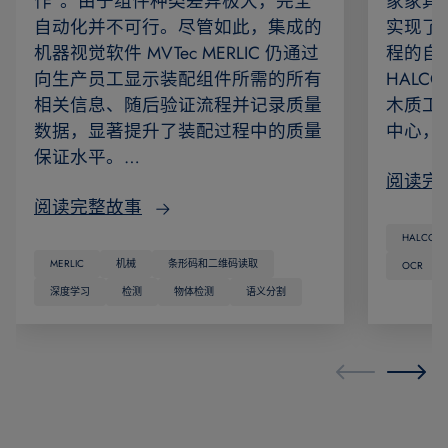
作”。由于组件种类差异极大，完全
家家具
自动化并不可行。尽管如此，集成的
实现了
机器视觉软件 MVTec MERLIC 仍通过
程的自动
向生产员工显示装配组件所需的所有
HAL
相关信息、随后验证流程并记录质量
木质工
数据，显著提升了装配过程中的质量
中心，
保证水平。…
阅读完
阅读完整故事
HALCON
MERLIC
机械
条形码和二维码读取
OCR
深度学习
检测
物体检测
语义分割