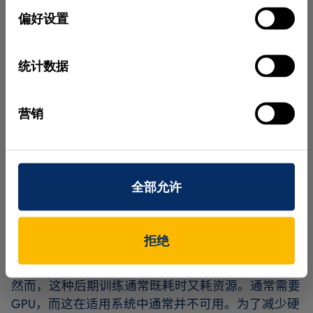
完全不同的物体，系统将面临挑战：它试图将修改后
择
偏好设置
的情况归类到已知类别，但由于标准未知而无法成
功。这时，不确定性估计功能派上用场：作为对分类
的补充测试实例，该技术通过现实的估计来验证决策
统计数据
的不确定性。
后期训练的需求
营销
在这方面的决定性因素是新模型是否位于基础数据集
的特征分布内。如果检查的图像仅与训练数据集略有
不同，不确定性估计会将其标记为“近分布”。在实践
全部允许
中，这可以通过黄色指示灯来显示，以触发手动检
查。另一方面，如果对象在特征分布之外，则将其归
类为“超出分布”，这可以通过红色指示灯来显示。如
拒绝
果这种情况变得更加频繁，很明显训练数据集已不再
代表检查任务。在这种情况下，需要进行后期训练。
然而，这种后期训练通常既耗时又耗资源。通常需要
GPU，而这在适用系统中通常并不可用。为了减少硬