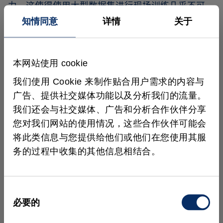
力，这使得使用大型数据集进行现场训练几乎不可
能。
知情同意
详情
关于
新的深度学习功能提供支持
本网站使用 cookie
MVTec 正在通过两项新开发的技术来应对这些挑战，
这些技术将于2024年推出：
我们使用 Cookie 来制作贴合用户需求的内容与
广告、提供社交媒体功能以及分析我们的流量。
首先，功能的 “不确定性估计” 将
帮助可靠地检测变化。这些变化可
我们还会与社交媒体、广告和分析合作伙伴分享
以包括光照波动、新的缺陷类型、
您对我们网站的使用情况，这些合作伙伴可能会
生产系统磨损、检查期间的物体修
将此类信息与您提供给他们或他们在您使用其服
改或“黑天鹅”事件。
务的过程中收集的其他信息相结合。
深度学习应用只能在其训练框架内理解世界。当出现
同
变化时，模型仍会基于已知标准评估图像。例如，如
必要的
意
果出现了一种新类型的错误（没有训练过的标准）或
选