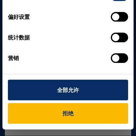
全面的服务与支持
选
我们的团队
随时为您服务。
择
偏好设置
统计数据
营销
量身定制
个性化应用解决方案
我们很乐意为您提供咨询，帮助您选择最
全部允许
适合的技术。我们将共同开发个性化解决
方案，并优化您的操作流程。
拒绝
立即获取咨询