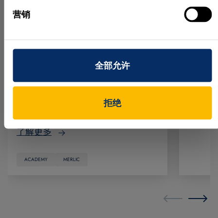
子 Industrial Edge 设备上运行和部署
匹配扩
营销
MVTec MERLIC on Edge。您将了解
版本将
MERLIC 如何融入 Industrial Edge 环
和基于
境，以及这种架构如何通过简单且可
鲁棒性
扩展的工作流程，帮助您直接在生产
全部允许
了解更
现场运行机器视觉应用。 本课程基
于 MERLIC 5.8，包含实践示例和引导
式模拟演练，展示如何在 Industrial
HALCON
拒绝
Edge 设备上启动和使用 MERLIC。…
了解更多
ACADEMY
MERLIC