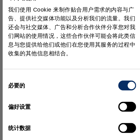
更多新闻
我们使用 Cookie 来制作贴合用户需求的内容与广
告、提供社交媒体功能以及分析我们的流量。我们
还会与社交媒体、广告和分析合作伙伴分享您对我
们网站的使用情况，这些合作伙伴可能会将此类信
息与您提供给他们或他们在您使用其服务的过程中
收集的其他信息相结合。
同
必要的
意
六月 15, 2026
五月 
选
择
偏好设置
MVTec Academy 新课程：
HALC
MVTec MERLIC on Edge
新版本的
统计数据
在本课程中，您将学习如何在 西门
下载。 