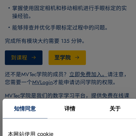
掌握使用固定相机和移动相机进行手眼标定的实
操经验。
能够排查并优化手眼标定过程中的问题。
完成所有模块大约需要 135 分钟。
到课程
至学院
还不是MVTec学院的成员？
立即免费加入。
请注意，
您需要一个
MVLogin
才能申请访问学院的权限。
MVTec学院是我们的数字学习平台，提供免费在线课
程，帮助您充分利用我们的图像处理软件。您可以随
知情同意
详情
关于
时随地以自己的节奏学习。
本网站使用 cookie