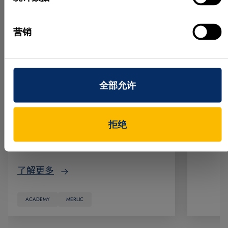
新版本的
在本课程中，您将学习如何在 西门
下载。 
营销
子 Industrial Edge 设备上运行和部署
匹配扩
MVTec MERLIC on Edge。您将了解
版本将
MERLIC 如何融入 Industrial Edge 环
和基于
境，以及这种架构如何通过简单且可
鲁棒性
全部允许
扩展的工作流程，帮助您直接在生产
了解更
现场运行机器视觉应用。 本课程基
于 MERLIC 5.8，包含实践示例和引导
拒绝
式模拟演练，展示如何在 Industrial
HALCON
Edge 设备上启动和使用 MERLIC。…
了解更多
ACADEMY
MERLIC