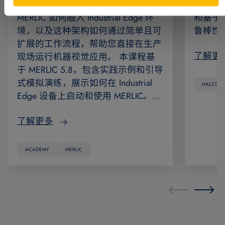
MVTec MERLIC on Edge。您将了解
版本将
MERLIC 如何融入 Industrial Edge 环
和基于
境，以及这种架构如何通过简单且可
鲁棒性
扩展的工作流程，帮助您直接在生产
了解更
现场运行机器视觉应用。 本课程基
于 MERLIC 5.8，包含实践示例和引导
式模拟演练，展示如何在 Industrial
HALCON
Edge 设备上启动和使用 MERLIC。…
了解更多
ACADEMY
MERLIC