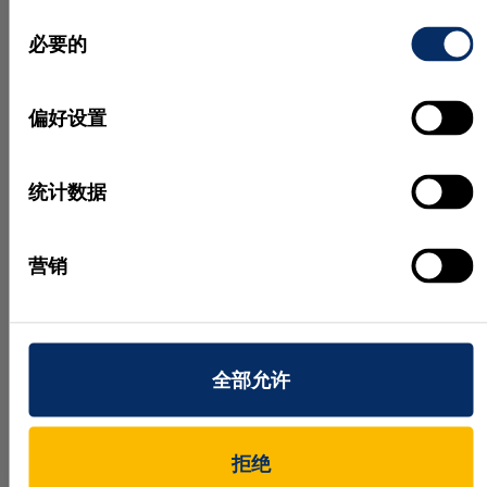
更多新闻
同
必要的
意
选
择
偏好设置
统计数据
营销
六月 15, 2026
五月 
MVTec Academy 新课程：
HALC
MVTec MERLIC on Edge
全部允许
新版本的
在本课程中，您将学习如何在 西门
下载。 
拒绝
子 Industrial Edge 设备上运行和部署
匹配扩