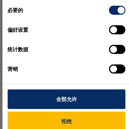
能。值得一提的是，新插件版本增强了对 Intel 第13
同
代酷睿处理器的支持，从而提高了推理性能。此外，
必要的
意
客户现在还可以利用 Intel 的独立显卡进行推理，为
选
其应用选择合适的硬件提供了更大的灵活性。
择
偏好设置
速度提升和进一步改进
统计数据
HALCON 24.05 还针对各种核心技术进行了多项性能
优化。例如，在支持 AVX2 的 Intel CPU 上，使用矢
量字段对字节图像进行解压缩的速度提高了 285%。
营销
算子map_image 的速度也提高了 25%。此外，
HALCON 24.05 还对许多算子进行了调整，以平衡
Intel 应对 "Downfall "安全漏洞后对性能造成的影响。
全部允许
拒绝
法律声明