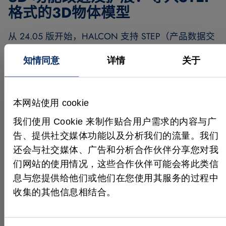
格式的3D物体模型
从 24.05 版开始，HALCON 支持 STEP（产品数据交
换标准）文件格式，这是三维 CAD 数据的行业标
知情同意
详情
关于
准。客户现在可以将 STEP CAD 数据直接无缝加载到
HALCON 3D 对象模型中，而无需任何中间步骤或转
换。STEP 格式受大多数常见 CAD 程序的支持，提高
了互操作性和效率，因为用于三维匹配的模型可以直
本网站使用 cookie
接从 CAD 软件中的规划数据中提取。
我们使用 Cookie 来制作贴合用户需求的内容与广
新版 OpenVINO™ 工具包 AI²
告、提供社交媒体功能以及分析我们的流量。我们
插件
还会与社交媒体、广告和分析合作伙伴分享您对我
们网站的使用情况，这些合作伙伴可能会将此类信
在发布 HALCON 24.05 的同时，还将发布新版
息与您提供给他们或他们在您使用其服务的过程中
OpenVINO 工具包 AI² 插件。此次更新使用了最新的
收集的其他信息相结合。
Intel®OpenVINO™ 工具包 LTS 版本，确保了与最新
Intel 硬件的兼容性，并提高了深度学习应用的推理性