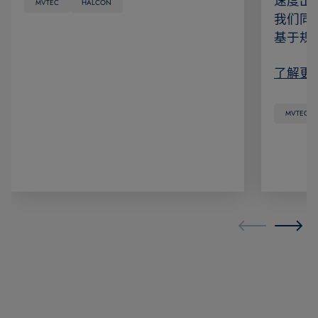
速度出众
MVTEC
HALCON
我们同
基于规
了解更
MVTEC