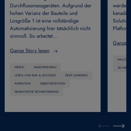
Durchflussmessgeräten. Aufgrund der
werden 
hohen Varianz der Bauteile und
kanadis
Losgröße 1 ist eine vollständige
Solution
Automatisierung hier tatsächlich nicht
Platfor
sinnvoll. So arbeitet…
Ganze S
Ganze Story lesen
HALCON
MERLIC
MASCHINENBAU
3D-VISION
LESEN VON BAR- & 2D-CODES
DEEP LEARNING
INSPEKTION
OBJEKTDETEKTION
SEMANTISCHE SEGMENTIERUNG