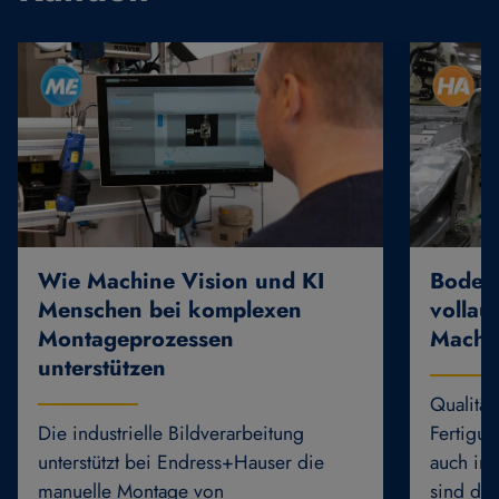
Wie Machine Vision und KI
Boden
Menschen bei komplexen
vollau
Montageprozessen
Machi
unterstützen
Qualität
Die industrielle Bildverarbeitung
Fertigun
unterstützt bei Endress+Hauser die
auch in
manuelle Montage von
sind di