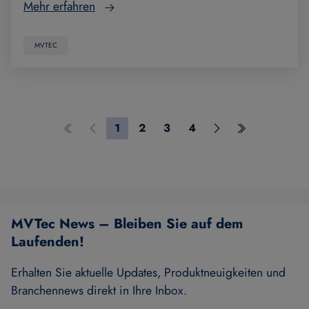
Mehr erfahren
MVTEC
1
2
3
4
Erste Seite
Vorherige Seite
Seite 1
Seite 2
Seite 3
Seite 4
Nächste Seite
Letzte Seite
MVTec News – Bleiben Sie auf dem
Laufenden!
Erhalten Sie aktuelle Updates, Produktneuigkeiten und
Branchennews direkt in Ihre Inbox.