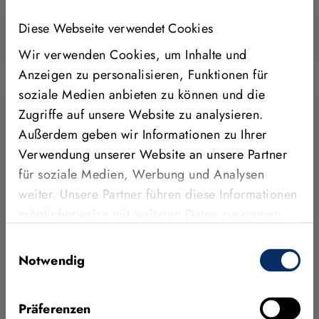
Mehr erfahren
Diese Webseite verwendet Cookies
MVTEC
Wir verwenden Cookies, um Inhalte und
Anzeigen zu personalisieren, Funktionen für
soziale Medien anbieten zu können und die
Zugriffe auf unsere Website zu analysieren.
Außerdem geben wir Informationen zu Ihrer
Verwendung unserer Website an unsere Partner
für soziale Medien, Werbung und Analysen
weiter. Unsere Partner führen diese Informationen
möglicherweise mit weiteren Daten zusammen,
die Sie ihnen bereitgestellt haben oder die sie im
Einwilligungsauswahl
Rahmen Ihrer Nutzung der Dienste gesammelt
Notwendig
haben.
03. MÄRZ 2026
MVTec präsentiert neue MERLIC
Präferenzen