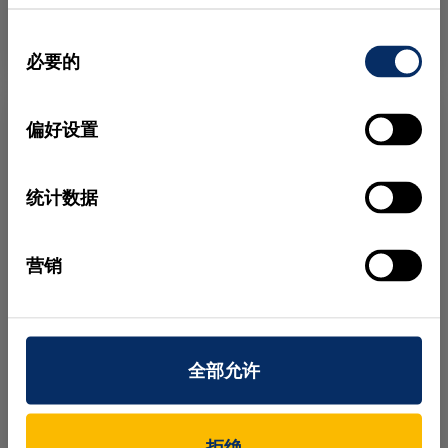
同
分步教程
HALCON
必要的
意
选
择
偏好设置
统计数据
营销
线扫描相机介绍
全部允许
在本视频中，我们将向您初步介绍线扫描相机。
拒绝