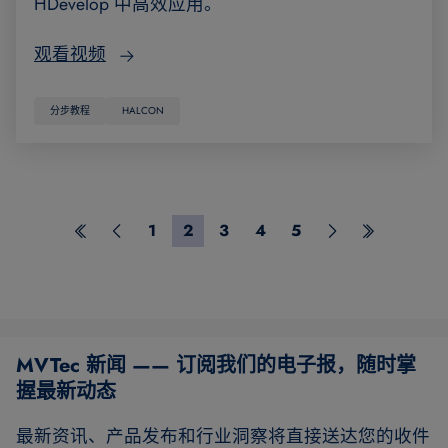
HDevelop 中高效应用。
观看视频
分步教程
HALCON
1
2
3
4
5
Erste Seite
Vorherige Seite
Seite 1
Seite 2
Seite 3
Seite 4
Seite 5
Nächste Seite
Letzte Seit
MVTec 新闻 —— 订阅我们的电子报，随时掌
握最新动态
最新资讯、产品发布和行业洞察将直接送达您的收件