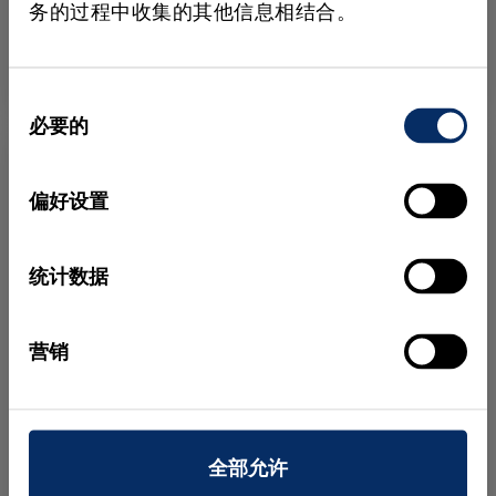
观看视频
务的过程中收集的其他信息相结合。
分步教程
HALCON
同
必要的
意
选
择
偏好设置
统计数据
营销
如何使用 HALCON 进行深度学习实例分割
全部允许
使用 MVTEC HALCON 查看基于深度学习的实例