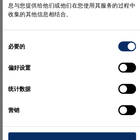
息与您提供给他们或他们在您使用其服务的过程中
收集的其他信息相结合。
同
必要的
意
MVTec HALCON 26.05 的最新
MVTe
选
功能
Matc
择
偏好设置
在本场网络研讨会中，Jan
Deep 
统计数据
Gaertner（HALCON 产品经理）和
习的新
Agnes Weinhuber（应用工程师）将
快速、
带您了解 HALCON 新版本的各项新
计。该
营销
功能。
越，使
等应用
观看视频
境下也