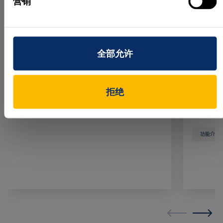
营销
在本场网络研讨会中，Jan
Deep 
Gaertner（HALCON 产品经理）和
习的新
Agnes Weinhuber（应用工程师）将
快速、
带您了解 HALCON 新版本的各项新
计。该
全部允许
功能。
越，使
等应用
观看视频
境下也
拒绝
观看视
功能介绍
网络研讨会
HALCON
功能介绍