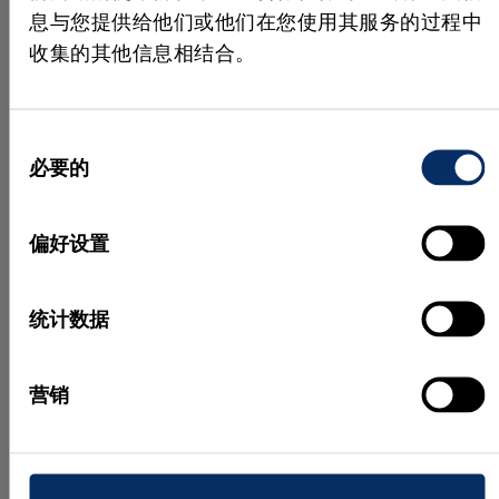
息与您提供给他们或他们在您使用其服务的过程中
收集的其他信息相结合。
同
必要的
意
MVTec HALCON 26.05 的最新
MVTe
选
功能
Matc
择
偏好设置
在本场网络研讨会中，Jan
Deep 
统计数据
Gaertner（HALCON 产品经理）和
习的新
Agnes Weinhuber（应用工程师）将
快速、
带您了解 HALCON 新版本的各项新
计。该
营销
功能。
越，使
等应用
观看视频
境下也