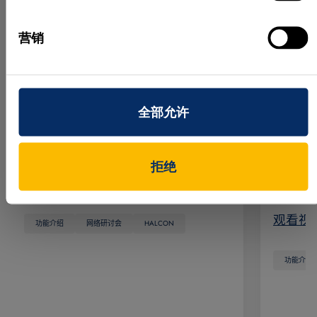
MVTec HALCON 26.05 的最新
MVTe
功能
Matc
营销
在本场网络研讨会中，Jan
Deep 
Gaertner（HALCON 产品经理）和
习的新
Agnes Weinhuber（应用工程师）将
快速、
全部允许
带您了解 HALCON 新版本的各项新
计。该
功能。
越，使
等应用
拒绝
观看视频
境下也
观看视
功能介绍
网络研讨会
HALCON
功能介绍