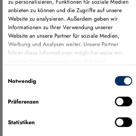
zu personalisieren, Funktionen für soziale Medien
ANWENDUNGEN, FEATURES &
anbieten zu können und die Zugriffe auf unsere
MEHR
Website zu analysieren. Außerdem geben wir
Weitere Videos
Informationen zu Ihrer Verwendung unserer
Website an unsere Partner für soziale Medien,
Werbung und Analysen weiter. Unsere Partner
führen diese Informationen möglicherweise mit
weiteren Daten zusammen, die Sie ihnen
bereitgestellt haben oder die sie im Rahmen Ihrer
Einwilligungsauswahl
Nutzung der Dienste gesammelt haben.
Notwendig
Präferenzen
Neueste Features von MVTec
KI-Prü
HALCON 26.05
Concep
Statistiken
In diesem Webinar führen Sie Jan
Erfahren
Gärtner (Produktmanager HALCON)
vielver