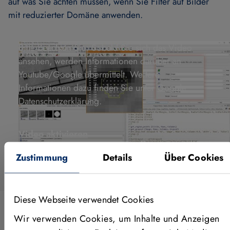
auf was Sie achten müssen, wenn Sie Filter auf Bilder
mit reduzierter Domäne anwenden.
Bitte beachten Sie: Sobald Sie sich das Video
ansehen, werden Informationen darüber an
Youtube/Google übermittelt. Weitere
Informationen dazu finden Sie unter
Google
Datenschutzerklärung
.
Video aktivieren
Zustimmung
Details
Über Cookies
Diese Webseite verwendet Cookies
Wir verwenden Cookies, um Inhalte und Anzeigen