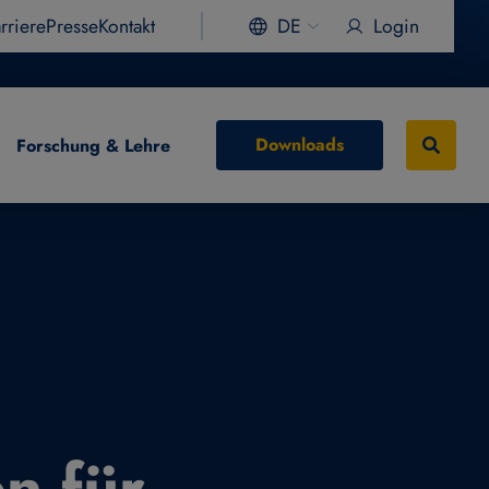
rriere
Presse
Kontakt
DE
Login
Downloads
Forschung & Lehre
n für