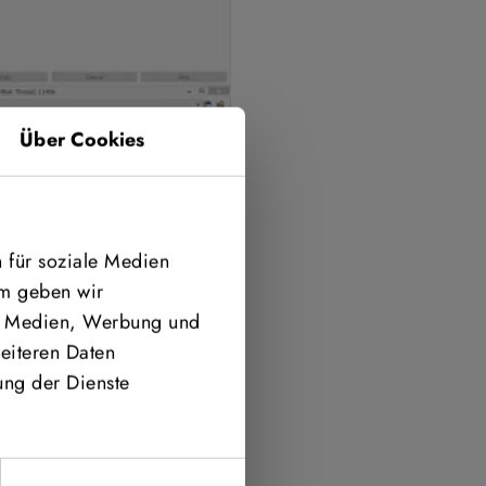
Über Cookies
 für soziale Medien
em geben wir
le Medien, Werbung und
eiteren Daten
ung der Dienste
CON