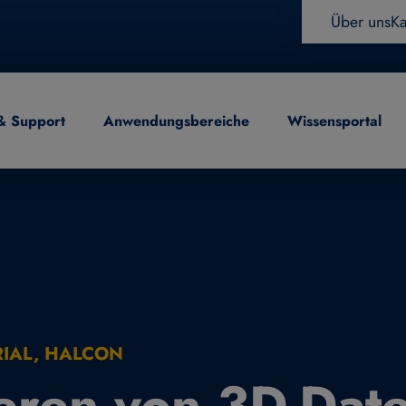
Über uns
Ka
& Support
Anwendungsbereiche
Wissensportal
eitung
RIAL, HALCON
eren von 3D-Date