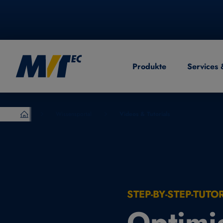
Produkte
Services 
EN
English
CN
Chinese
Wissensportal
Videos & Tutorials
MVTec Software – Experten der industrielle Bildverarb
STEP-BY-STEP-TUTO
Optimi