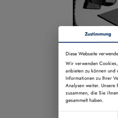
Zustimmung
Diese Webseite verwende
Wir verwenden Cookies, 
Video aktivieren
anbieten zu können und 
Informationen zu Ihrer 
Analysen weiter. Unsere 
zusammen, die Sie ihnen 
ERFAHREN SIE ME
gesammelt haben.
Einwilligungsauswahl