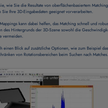
n Sie, wie Sie die Resultate von oberflächenbasiertem Matc
 Sie Ihre 3D-Eingabedaten geeignet vorverarbeiten.
Mappings kann dabei helfen, das Matching schnell und robus
nen des Hintergrunds der 3D-Szene sowohl die Geschwindigk
se vermeiden.
einen Blick auf zusätzliche Optionen, wie zum Beispiel das
hränken von Rotationsbereichen beim Suchen nach Matches
bald Sie sich das Video ansehen, werden Informationen dar
formationen dazu finden Sie unter
Google Datenschutzerklär