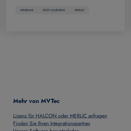
WEBINAR
DEEP LEARNING
MERLIC
Mehr von MVTec
Lizenz für HALCON oder MERLIC anfragen
Finden Sie Ihren Integrationspartner
Unsere Software herunterladen