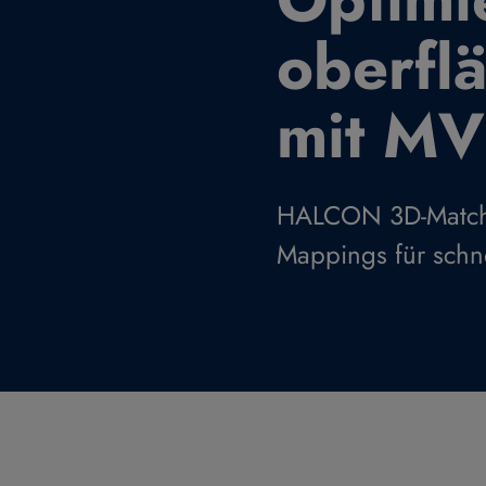
oberfl
mit M
HALCON 3D-Matchin
Mappings für schne