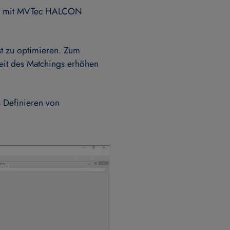
hing mit MVTec HALCON
t zu optimieren. Zum
eit des Matchings erhöhen
 Definieren von
.
über an Youtube/Google
ung
.