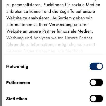
zu personalisieren, Funktionen für soziale Medien
ANWENDUNGEN, FEATURES &
anbieten zu können und die Zugriffe auf unsere
MEHR
Website zu analysieren. Außerdem geben wir
Weitere Videos
Informationen zu Ihrer Verwendung unserer
Website an unsere Partner für soziale Medien,
Werbung und Analysen weiter. Unsere Partner
führen diese Informationen möglicherweise mit
weiteren Daten zusammen, die Sie ihnen
bereitgestellt haben oder die sie im Rahmen Ihrer
Einwilligungsauswahl
Nutzung der Dienste gesammelt haben.
Notwendig
Präferenzen
Neueste Features von MVTec
KI-Prü
HALCON 26.05
Concep
Statistiken