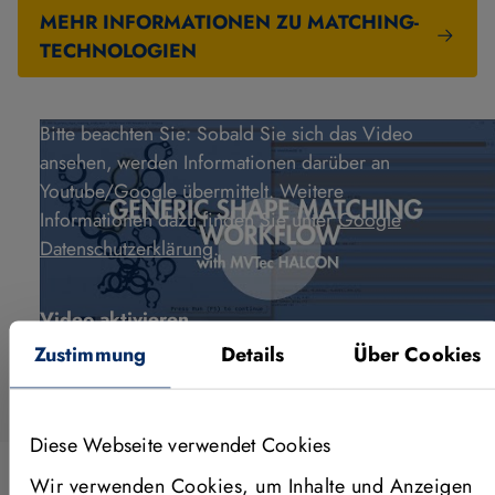
MEHR INFORMATIONEN ZU MATCHING-
TECHNOLOGIEN
Bitte beachten Sie: Sobald Sie sich das Video
ansehen, werden Informationen darüber an
Youtube/Google übermittelt. Weitere
Informationen dazu finden Sie unter
Google
Datenschutzerklärung
.
Video aktivieren
Zustimmung
Details
Über Cookies
Diese Webseite verwendet Cookies
Wir verwenden Cookies, um Inhalte und Anzeigen