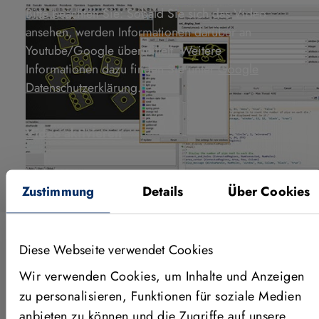
Bitte beachten Sie: Sobald Sie sich das Video
ansehen, werden Informationen darüber an
Youtube/Google übermittelt. Weitere
Informationen dazu finden Sie unter
Google
Datenschutzerklärung
.
Video aktivieren
Zustimmung
Details
Über Cookies
Diese Webseite verwendet Cookies
ANWENDUNGEN, FEATURES &
Wir verwenden Cookies, um Inhalte und Anzeigen
MEHR
zu personalisieren, Funktionen für soziale Medien
Weitere Videos
anbieten zu können und die Zugriffe auf unsere