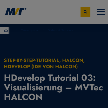
Wissensportal
Videos & Tutorials
MVTec Software – Experten der industrielle Bildverarbeit
STEP-BY-STEP-TUTORIAL, HALCON,
HDEVELOP (IDE VON HALCON)
HDevelop Tutorial 03:
Visualisierung – MVTec
HALCON