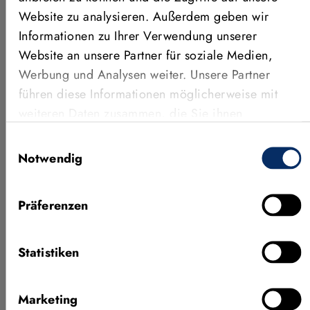
Website zu analysieren. Außerdem geben wir
Informationen zu Ihrer Verwendung unserer
Website an unsere Partner für soziale Medien,
Werbung und Analysen weiter. Unsere Partner
führen diese Informationen möglicherweise mit
weiteren Daten zusammen, die Sie ihnen
bereitgestellt haben oder die sie im Rahmen Ihrer
Einwilligungsauswahl
Nutzung der Dienste gesammelt haben.
Notwendig
Neueste Features von MVTec
KI-Prü
HALCON 26.05
Concep
Präferenzen
In diesem Webinar führen Sie Jan
Erfahren
Statistiken
Gärtner (Produktmanager HALCON)
vielver
und Agnes Weinhuber (Application
für die 
Engineer) durch die neuen Features
produkt
Marketing