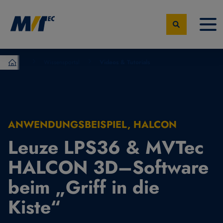
Wissensportal
Videos & Tutorials
MVTec Software – Experten der industrielle Bildverarbeit
ANWENDUNGSBEISPIEL, HALCON
Leuze LPS36 & MVTec
HALCON 3D–Software
beim „Griff in die
Kiste“