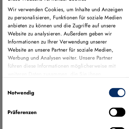
Wir verwenden Cookies, um Inhalte und Anzeigen
zu personalisieren, Funktionen für soziale Medien
anbieten zu können und die Zugriffe auf unsere
ANWENDUNGEN, FEATURES &
Website zu analysieren. Außerdem geben wir
MEHR
Informationen zu Ihrer Verwendung unserer
Weitere Videos
Website an unsere Partner für soziale Medien,
Werbung und Analysen weiter. Unsere Partner
führen diese Informationen möglicherweise mit
weiteren Daten zusammen, die Sie ihnen
bereitgestellt haben oder die sie im Rahmen Ihrer
Einwilligungsauswahl
Nutzung der Dienste gesammelt haben.
Notwendig
Präferenzen
Neueste Features von MVTec
KI-Prü