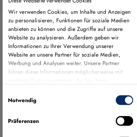
Diese Webseite verwendet Cookies
Wir verwenden Cookies, um Inhalte und Anzeigen
zu personalisieren, Funktionen für soziale Medien
anbieten zu können und die Zugriffe auf unsere
Website zu analysieren. Außerdem geben wir
ANWENDUNGEN, FEATURES &
Informationen zu Ihrer Verwendung unserer
MEHR
Website an unsere Partner für soziale Medien,
Weitere Videos
Werbung und Analysen weiter. Unsere Partner
führen diese Informationen möglicherweise mit
weiteren Daten zusammen, die Sie ihnen
bereitgestellt haben oder die sie im Rahmen Ihrer
Einwilligungsauswahl
Nutzung der Dienste gesammelt haben.
Notwendig
Präferenzen