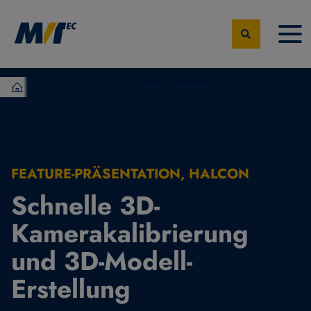
Wissensportal
Videos & Tutorials
MVTec Software – Experten der industrielle Bildverarbeit
FEATURE-PRÄSENTATION, HALCON
Schnelle 3D-
Kamerakalibrierung
und 3D-Modell-
Erstellung