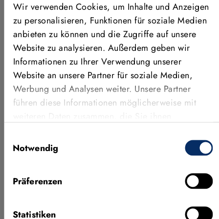
Wir verwenden Cookies, um Inhalte und Anzeigen
zu personalisieren, Funktionen für soziale Medien
anbieten zu können und die Zugriffe auf unsere
ANWENDUNGEN, FEATURES &
Website zu analysieren. Außerdem geben wir
MEHR
Informationen zu Ihrer Verwendung unserer
Weitere Videos
Website an unsere Partner für soziale Medien,
Werbung und Analysen weiter. Unsere Partner
führen diese Informationen möglicherweise mit
weiteren Daten zusammen, die Sie ihnen
bereitgestellt haben oder die sie im Rahmen Ihrer
Einwilligungsauswahl
Nutzung der Dienste gesammelt haben.
Notwendig
Präferenzen
Neueste Features von MVTec
KI-Prü
HALCON 26.05
Concep
Statistiken