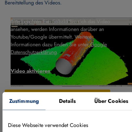
Bereitstellung des Videos.
Bitte beachten Sie: Sobald Sie sich das Video
ansehen, werden Informationen darüber an
Youtube/Google übermittelt. Weitere
Informationen dazu finden Sie unter
Google
Datenschutzerklärung
.
Video aktivieren
ERFAHREN SIE MEHR ZU 3D-VISION
Zustimmung
Details
Über Cookies
Diese Webseite verwendet Cookies