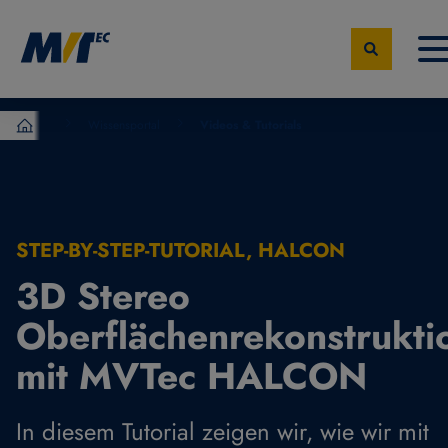
Wissensportal
Videos & Tutorials
MVTec Software – Experten der industrielle Bildverarbeit
STEP-BY-STEP-TUTORIAL, HALCON
3D Stereo
Oberflächenrekonstrukti
mit MVTec HALCON
In diesem Tutorial zeigen wir, wie wir mit