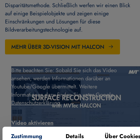
Disparitätsmethode. Schließlich werfen wir einen Blick
auf einige Beispielobjekte und zeigen einige
Einschränkungen und Lösungen für diese
Bildverarbeitungstechnologie auf.
MEHR ÜBER 3D-VISION MIT HALCON
Bitte beachten Sie: Sobald Sie sich das Video
ansehen, werden Informationen darüber an
Youtube/Google übermittelt. Weitere
Informationen dazu finden Sie unter
Google
Datenschutzerklärung
.
Video aktivieren
Zustimmung
Details
Über Cookie