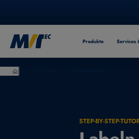
Produkte
Services 
EN
English
CN
Chinese
Wissensportal
Videos & Tutorials
MVTec Software – Experten der industrielle Bildverarb
STEP-BY-STEP-TUTO
Labeln