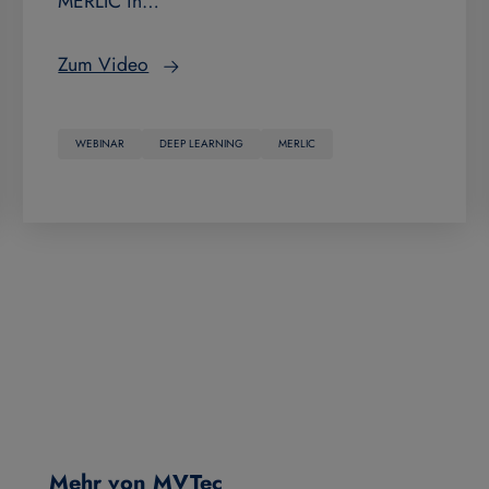
MERLIC in…
Zum Video
WEBINAR
DEEP LEARNING
MERLIC
Mehr von MVTec