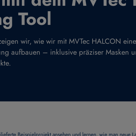
ng Tool
 zeigen wir, wie wir mit MVTec HALCON ein
ung aufbauen – inklusive präziser Masken 
kte.
ieferte Beispielprojekt ansehen und lernen, wie man neue La