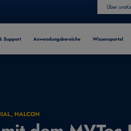
Über uns
Ka
& Support
Anwendungsbereiche
Wissensportal
eitung
RIAL, HALCON
 mit dem MVTec