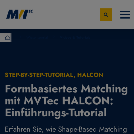
Wissensportal
Videos & Tutorials
MVTec Software – Experten der industrielle Bildverarbeit
STEP-BY-STEP-TUTORIAL, HALCON
Formbasiertes Matching
mit MVTec HALCON:
Einführungs-Tutorial
Erfahren Sie, wie Shape-Based Matching