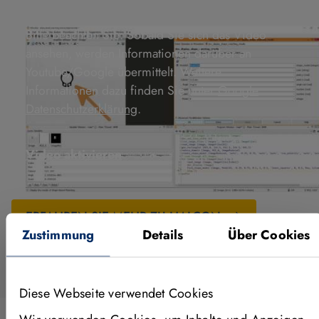
Bitte beachten Sie: Sobald Sie sich das Video
ansehen, werden Informationen darüber an
Youtube/Google übermittelt. Weitere
Informationen dazu finden Sie unter
Google
Datenschutzerklärung
.
Video aktivieren
ERFAHREN SIE MEHR ZU HALCON
Zustimmung
Details
Über Cookies
Diese Webseite verwendet Cookies