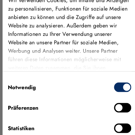
Wir verwenden Cookies, um Inhalte und Anzeigen
zu personalisieren, Funktionen für soziale Medien
ANWENDUNGEN, FEATURES &
anbieten zu können und die Zugriffe auf unsere
MEHR
Website zu analysieren. Außerdem geben wir
Weitere Videos
Informationen zu Ihrer Verwendung unserer
Website an unsere Partner für soziale Medien,
Werbung und Analysen weiter. Unsere Partner
führen diese Informationen möglicherweise mit
weiteren Daten zusammen, die Sie ihnen
bereitgestellt haben oder die sie im Rahmen Ihrer
Einwilligungsauswahl
Nutzung der Dienste gesammelt haben.
Notwendig
Präferenzen
Neueste Features von MVTec
KI-Prü
HALCON 26.05
Concep
Statistiken