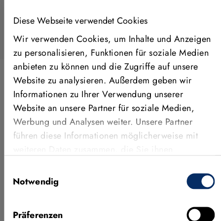
PROGRAMMIEREN MIT HALCON
Diese Webseite verwendet Cookies
Wir verwenden Cookies, um Inhalte und Anzeigen
zu personalisieren, Funktionen für soziale Medien
anbieten zu können und die Zugriffe auf unsere
Website zu analysieren. Außerdem geben wir
Informationen zu Ihrer Verwendung unserer
ANWENDUNGEN, FEATURES &
Website an unsere Partner für soziale Medien,
MEHR
Werbung und Analysen weiter. Unsere Partner
Weitere Videos
führen diese Informationen möglicherweise mit
weiteren Daten zusammen, die Sie ihnen
bereitgestellt haben oder die sie im Rahmen Ihrer
Einwilligungsauswahl
Nutzung der Dienste gesammelt haben.
Notwendig
Präferenzen