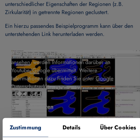
unterschiedlicher Eigenschaften der Regionen (z.B.
Zirkularität) in getrennte Regionen geclustert.
Ein hierzu passendes Beispielprogramm kann über den
unterstehenden Link herunterladen werden.
Bitte beachten Sie: Sobald Sie sich das Video
ansehen, werden Informationen darüber an
Youtube/Google übermittelt. Weitere
Informationen dazu finden Sie unter
Google
Datenschutzerklärung
.
Video aktivieren
Zustimmung
Details
Über Cookies
ERFAHREN SIE MEHR ZU