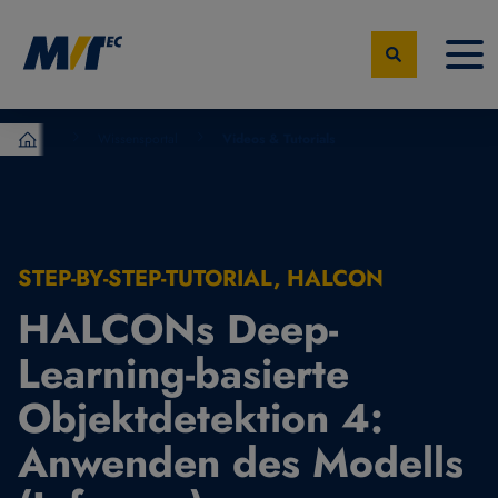
Wissensportal
Videos & Tutorials
MVTec Software – Experten der industrielle Bildverarbeit
STEP-BY-STEP-TUTORIAL, HALCON
HALCONs Deep-
Learning-basierte
Objektdetektion 4:
Anwenden des Modells