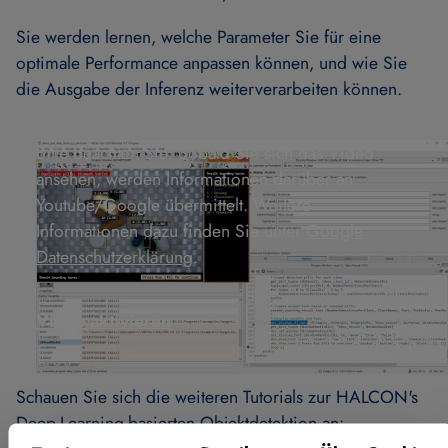
Sie werden lernen, welche Parameter Sie für eine
optimale Performance anpassen können, und wie Sie
die Ausgabe der Inferenz weiterverarbeiten können.
Bitte beachten Sie: Sobald Sie sich das Video
ansehen, werden Informationen darüber an
Youtube/Google übermittelt. Weitere
Informationen dazu finden Sie unter
Google
Datenschutzerklärung
.
Video aktivieren
Schauen Sie sich die weiteren Tutorials zur
HALCON's
Deep-Learning-basierten Objektdetektion an: