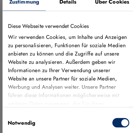
Zustimmung
Details
Über Cookies
1.
Einführung & Vorbereitung des Datensatzes
2.
Trainieren eines Modells
Diese Webseite verwendet Cookies
3.
Evaluieren des trainierten Modells
Wir verwenden Cookies, um Inhalte und Anzeigen
zu personalisieren, Funktionen für soziale Medien
anbieten zu können und die Zugriffe auf unsere
Website zu analysieren. Außerdem geben wir
Informationen zu Ihrer Verwendung unserer
Website an unsere Partner für soziale Medien,
ANWENDUNGEN, FEATURES &
Werbung und Analysen weiter. Unsere Partner
führen diese Informationen möglicherweise mit
MEHR
weiteren Daten zusammen, die Sie ihnen
Weitere Videos
bereitgestellt haben oder die sie im Rahmen Ihrer
Einwilligungsauswahl
Nutzung der Dienste gesammelt haben.
Notwendig