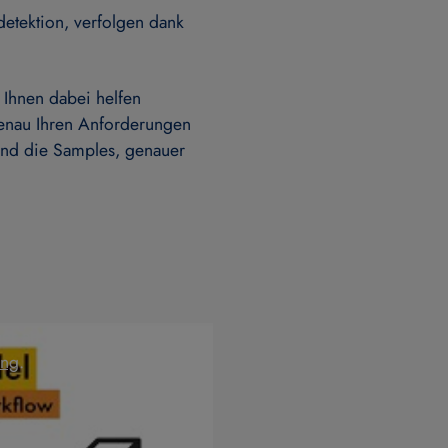
detektion, verfolgen dank
 Ihnen dabei helfen
enau Ihren Anforderungen
und die Samples, genauer
über an Youtube/Google
ung
.