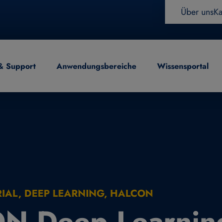
Über uns
Ka
& Support
Anwendungsbereiche
Wissensportal
eitung
ORIAL, DEEP LEARNING, HALCON
N Deep Learnin