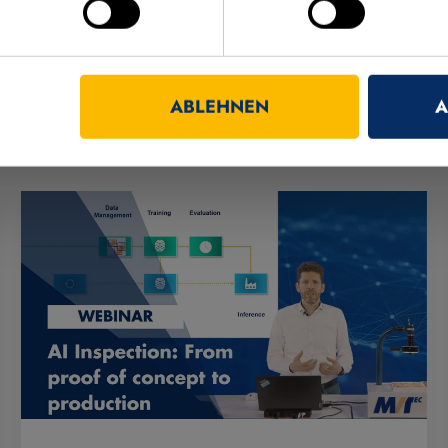
HR
ABLEHNEN
A