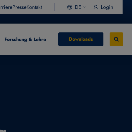
rriere
Presse
Kontakt
DE
Login
Downloads
Forschung & Lehre
g