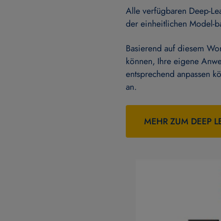
Alle verfügbaren Deep-Lea
der einheitlichen Model-b
Basierend auf diesem Wor
können, Ihre eigene Anwe
entsprechend anpassen kön
an.
MEHR ZUM DEEP L
Bitte beachten Sie: So
übermittelt. Weitere In