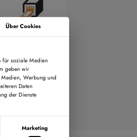
Über Cookies
 für soziale Medien
em geben wir
le Medien, Werbung und
eiteren Daten
ung der Dienste
Marketing