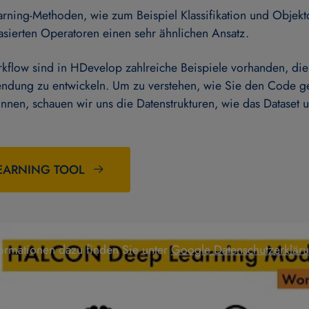
rning-Methoden, wie zum Beispiel Klassifikation und Objekt
asierten Operatoren einen sehr ähnlichen Ansatz.
kflow sind in HDevelop zahlreiche Beispiele vorhanden, die
ndung zu entwickeln. Um zu verstehen, wie Sie den Code g
nen, schauen wir uns die Datenstrukturen, wie das Dataset 
EARNING TOOL
bald Sie sich das Video ansehen, werden Informationen dar
formationen dazu finden Sie unter
Google Datenschutzerklär