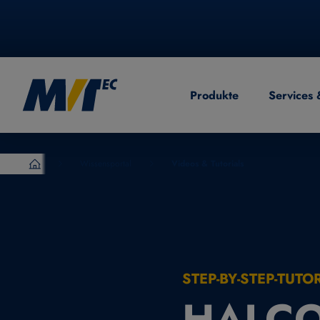
Produkte
Services 
EN
English
Wissensportal
Videos & Tutorials
MVTec Software – Experten der industrielle Bildverarb
STEP-BY-STEP-TUT
HALCO