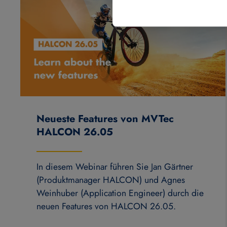
Neueste Features von MVTec
HALCON 26.05
In diesem Webinar führen Sie Jan Gärtner
(Produktmanager HALCON) und Agnes
Weinhuber (Application Engineer) durch die
neuen Features von HALCON 26.05.