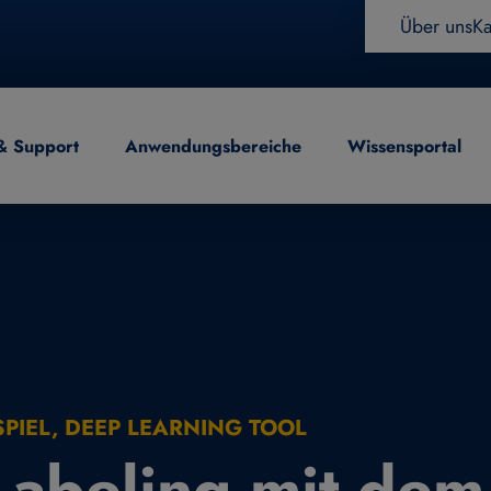
Über uns
Ka
& Support
Anwendungsbereiche
Wissensportal
eitung
IEL, DEEP LEARNING TOOL
Labeling mit dem