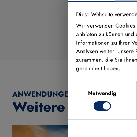
Diese Webseite verwende
Video aktivieren
Wir verwenden Cookies, 
anbieten zu können und 
Informationen zu Ihrer 
Analysen weiter. Unsere 
zusammen, die Sie ihnen 
gesammelt haben.
Einwilligungsauswahl
ANWENDUNGEN, FEATURES & ME
Notwendig
Weitere Videos