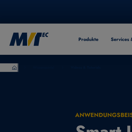
Produkte
Services 
EN
English
Wissensportal
Videos & Tutorials
MVTec Software – Experten der industrielle Bildverarb
ANWENDUNGSBEISP
Smart 