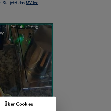
n Sie jetzt das
MVTec
über an Youtube/Google
ung
.
Über Cookies