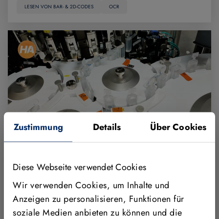
LESEN VON BAR- & 2D-CODES
OCR
Zustimmung
Details
Über Cookies
KI-basierte Machine Vision automatisiert
Diese Webseite verwendet Cookies
Qualitätsprüfung in der Pharmabranche
Wir verwenden Cookies, um Inhalte und
Anzeigen zu personalisieren, Funktionen für
Das Pharmaunternehmen Aspen optimiert die
soziale Medien anbieten zu können und die
Inspektion abgefüllter Ampullen mithilfe der