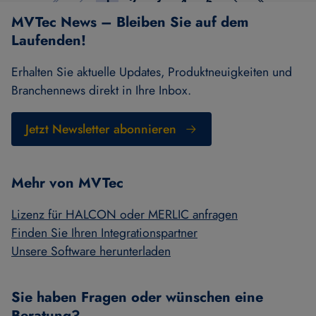
1
2
3
4
5
Erste Seite
Vorherige Seite
Seite 1
Seite 2
Seite 3
Seite 4
Seite 5
Nächste Seite
Letzte Seit
MVTec News – Bleiben Sie auf dem
Laufenden!
Erhalten Sie aktuelle Updates, Produktneuigkeiten und
Branchennews direkt in Ihre Inbox.
Jetzt Newsletter abonnieren
Mehr von MVTec
Lizenz für HALCON oder MERLIC anfragen
Finden Sie Ihren Integrationspartner
Unsere Software herunterladen
Sie haben Fragen oder wünschen eine
Beratung?