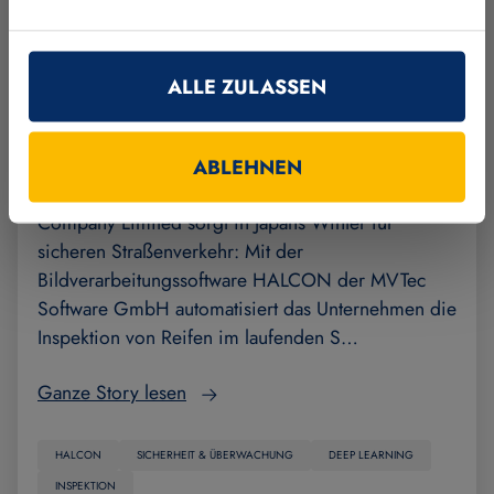
ALLE ZULASSEN
Profil schärfen mit Deep Learning im
laufenden Straßenverkehr
ABLEHNEN
Die West Nippon Expressway Engineering Shikoku
Company Limited sorgt in Japans Winter für
sicheren Straßenverkehr: Mit der
Bildverarbeitungssoftware HALCON der MVTec
Software GmbH automatisiert das Unternehmen die
Inspektion von Reifen im laufenden S…
Ganze Story lesen
HALCON
SICHERHEIT & ÜBERWACHUNG
DEEP LEARNING
INSPEKTION