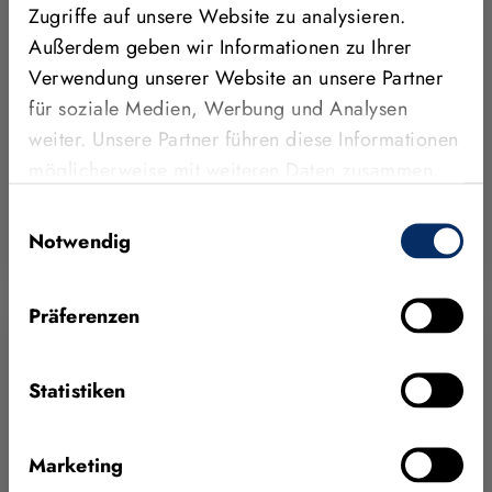
Zugriffe auf unsere Website zu analysieren.
industriellen Bildverarbeitungssoftware MVTec
HALCON und den Beratungs- und
Außerdem geben wir Informationen zu Ihrer
Serviceleistungen von MVTec. Dank Deep Learning
Verwendung unserer Website an unsere Partner
erreicht das Unternehmen höchste Präzis…
für soziale Medien, Werbung und Analysen
weiter. Unsere Partner führen diese Informationen
Ganze Story lesen
möglicherweise mit weiteren Daten zusammen,
die Sie ihnen bereitgestellt haben oder die sie im
Einwilligungsauswahl
HALCON
MEDIZINBEDARF & PHARMAZIE
BLOB-ANALYSE
Rahmen Ihrer Nutzung der Dienste gesammelt
Notwendig
DEEP LEARNING
MATCHING
haben.
Präferenzen
Statistiken
Marketing