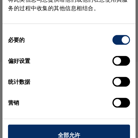
困难文本：
非常适合低对比度的难读文本（例如
务的过程中收集的其他信息相结合。
轮胎标签）。
特殊字体：
稀有的特殊字符和印刷风格也可以轻
松进行训练。
同
必要的
意
选
择
偏好设置
统计数据
它是如何运作的
实用教程
营销
全部允许