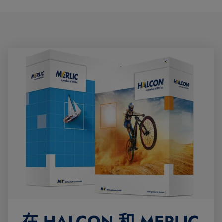
在 HALCON 和 MERLIC