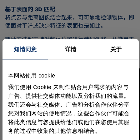
基于表面的 3D 匹配
将点云与距离图像结合起来，可可靠地检测物体，即
使面对平滑或缺少特征的表面也是如此。
两种方法都支持对物体位置进行精细调整，并常用于
质量检测、机器人应用和自动化装配流程
知情同意
详情
关于
Please note: Once you watch the video, data will
本网站使用 cookie
be transmitted to Polyv. For more information, see
我们使用 Cookie 来制作贴合用户需求的内容与
Google Privacy
.
广告、提供社交媒体功能以及分析我们的流量。
我们还会与社交媒体、广告和分析合作伙伴分享
您对我们网站的使用情况，这些合作伙伴可能会
将此类信息与您提供给他们或他们在您使用其服
激活视频
务的过程中收集的其他信息相结合。