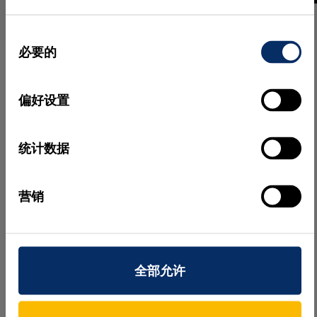
同
必要的
意
选
通用盒查找
择
偏好设置
器
统计数据
通用盒查找器可在定义
的空间内检测不同尺寸
营销
通用盒查找器可在无需训练
的盒子，无需预先进行
的情况下定位不同尺寸的盒
模型训练。
子。
这项技术尤其适用于需
要处理不同尺寸包装的物流和制药应用。
全部允许
其他用例还包括在完成 3D 对齐后，对复杂 3D 物体
进行几何属性测量或缺陷定位。