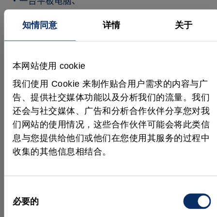
一台平板电脑、
一台 PLC、
知情同意
详情
关于
一台或多台 TheImagingSource 相机、
编码器、传感器等
本网站使用 cookie
PLC 用于提供与各种工业机械的连接（PROFINET、
我们使用 Cookie 来制作贴合用户需求的内容与广
PROFIBUS、MPI、数字 I/O 等）。
告、提供社交媒体功能以及分析我们的流量。我们
Teomsi 选择 HALCON 机器视觉软件是因为其灵活的
还会与社交媒体、广告和分析合作伙伴分享您对我
架构和多样化的功能。而 The Imaging Source 的大力
们网站的使用情况，这些合作伙伴可能会将此类信
支持则是他们选择 HALCON 的另一个原因。电脑用
息与您提供给他们或他们在您使用其服务的过程中
于运行 HALCON 和操作员视觉界面。HALCON 通过
收集的其他信息相结合。
套接字连接与 PLC 进行通信，使用一些字节交换数
据。
同
根据存储检测所需数据的检测图样，在检测零部件后
必要的
意
做出判断：合格或不合格。