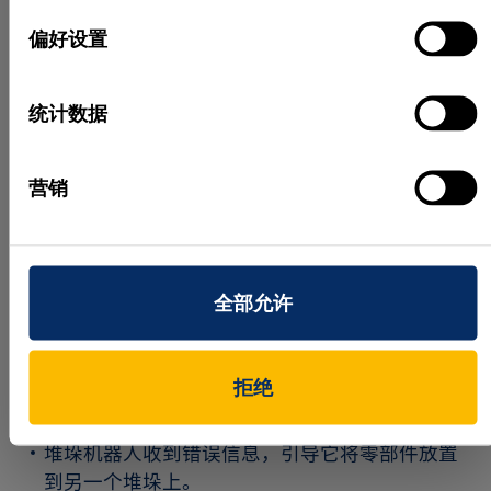
选
具体流程如下：
择
偏好设置
PLC 根据存在传感器和编码器发送触发信号。
统计数据
触发相机。
采集图像。
营销
HALCON 检测孔并计数。
将孔的数量发送到 PLC 并与图样进行比较。
根据比较结果“合格”或“不合格”，向钻孔生产线、
全部允许
堆垛机器人和 HALCON 发送信号。
钻孔生产线收到“不合格”信号后会停止工作周
期，开启错误指示灯，并在 HMI 界面上显示警
拒绝
报，指示不合格零部件。
堆垛机器人收到错误信息，引导它将零部件放置
到另一个堆垛上。