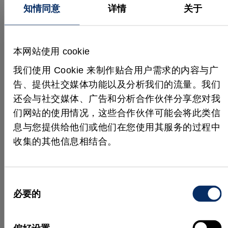
知情同意
详情
关于
本网站使用 cookie
我们使用 Cookie 来制作贴合用户需求的内容与广
告、提供社交媒体功能以及分析我们的流量。我们
还会与社交媒体、广告和分析合作伙伴分享您对我
组装过程中电极引片激光焊接痕迹的检测结果
们网站的使用情况，这些合作伙伴可能会将此类信
息与您提供给他们或他们在您使用其服务的过程中
这一问题的解决方案由 MVTec
收集的其他信息相结合。
提供
这一问题的解决方案由 MVTec 提供：借助其机器视
同
觉软件
HALCON
，建立了一套结合传统规则检测与
必要的
意
深度学习判别功能的验证系统。该系统首先在日本国
选
内工厂进行了测试，结果使过度检测的数量减少了
择