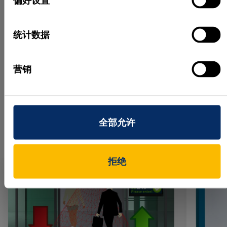
57.3%。验证结果证明了基于 HALCON 的深度学习检
偏好设置
测具有高度可靠性，因此最终决定在堪萨斯工厂全面
导入该系统。
统计数据
本成功案例由松下能源株式会社提供，所有图片均由
松下能源株式会社授权使用。
营销
Weitere Stories
全部允许
拒绝