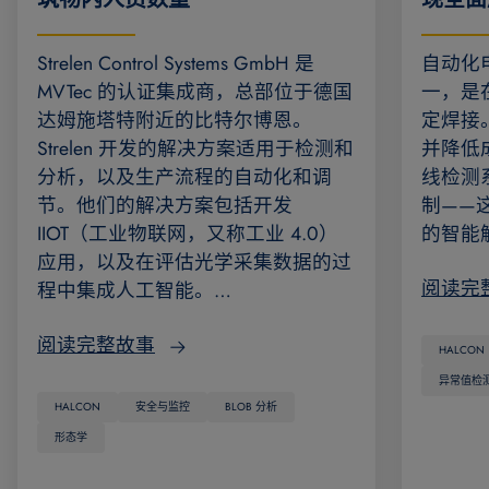
Strelen Control Systems GmbH 是
自动化
MVTec 的认证集成商，总部位于德国
一，是
达姆施塔特附近的比特尔博恩。
定焊接
Strelen 开发的解决方案适用于检测和
并降低
分析，以及生产流程的自动化和调
线检测
节。他们的解决方案包括开发
制——
IIOT（工业物联网，又称工业 4.0）
的智能
应用，以及在评估光学采集数据的过
阅读完
程中集成人工智能。…
阅读完整故事
HALCON
异常值检
HALCON
安全与监控
BLOB 分析
形态学