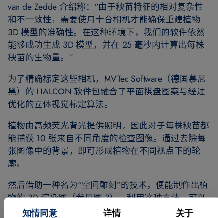
van de Zedde 介绍称：“由于秧苗特征的相对复杂性
和不一致性，需要使用十台相机才能确保重建植物
3D 模型的准确性。在这种环境下，我们的软件依然
能够成功生成 3D 模型，并在 25 毫秒内计算出每株
秧苗的生物量。”
为了精确标定这些相机，MVTec Software（德国慕尼
黑）的 HALCON 软件包融合了平面棋盘图案与经过
优化的立体视觉标定算法。
植物由高频荧光背光提供照明，因此对于每株秧苗都
能捕获 10 张来自不同角度的检查图像。通过去除每
张图像中的背景，即可形成植物在不同视点下的轮
廓。
然后借助一种名为“空间雕刻”的技术，便能制作出植
物的 3D 渲染图（参见图 3）。利用这种方法，可以
计算出每株植物的生物量，并根据计算结果对每株植
知情同意
详情
关于