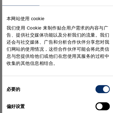
物进行分类。
WPK 系统能够根据植物的体积（即秧苗的生物量）
本网站使用 cookie
将其分为四类。最终用户可以根据不同批次的秧苗数
量调整每个类别的边界值，从而将秧苗划分到一等
我们使用 Cookie 来制作贴合用户需求的内容与广
苗、二等苗、三等苗和废苗（太小/未发芽）类别
告、提供社交媒体功能以及分析我们的流量。我们
中。
还会与社交媒体、广告和分析合作伙伴分享您对我
们网站的使用情况，这些合作伙伴可能会将此类信
PC 自动生成的分类结果会被传输到 PLC，PLC 则会
息与您提供给他们或他们在您使用其服务的过程中
根据分类结果触发多个执行器，从而将每株植物移动
收集的其他信息相结合。
到特定的传送带上。
目前，FBR 的 van de Zedde 正在为某育种公司安装下
一台机器，并着手对视觉系统进行升级，使其能够根
同
据颜色等其他植物特征对秧苗进行分类。WPK 的 van
必要的
意
der Arend 表示：“凭借卓越的分拣能力，公司的生产
选
力已得到大幅提升，我们在四年内即可收回投资成
择
偏好设置
本。”