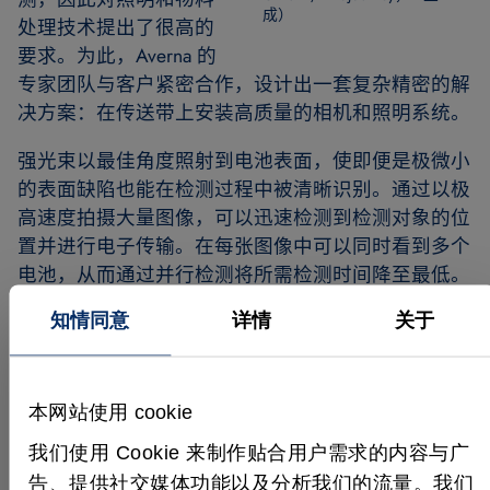
成）
处理技术提出了很高的
要求。为此，Averna 的
专家团队与客户紧密合作，设计出一套复杂精密的解
决方案：在传送带上安装高质量的相机和照明系统。
强光束以最佳角度照射到电池表面，使即便是极微小
的表面缺陷也能在检测过程中被清晰识别。通过以极
高速度拍摄大量图像，可以迅速检测到检测对象的位
置并进行电子传输。在每张图像中可以同时看到多个
电池，从而通过并行检测将所需检测时间降至最低。
在整个过程中，多个相机从不同角度精准捕捉电池的
知情同意
详情
关于
每一面，每分钟生成近10,000张图像。
本网站使用 cookie
基于 MVTec HALCON 的高精度
我们使用 Cookie 来制作贴合用户需求的内容与广
图像分析
告、提供社交媒体功能以及分析我们的流量。我们