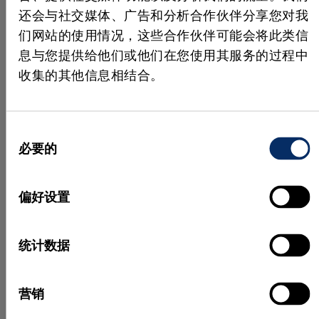
还会与社交媒体、广告和分析合作伙伴分享您对我
机器视觉软件 MVTec HALCON 无缝集成到 Averna 自
们网站的使用情况，这些合作伙伴可能会将此类信
主开发的软件中，并以极高的精度对图像进行分析。
通过使用斑点（Blob）分析技术，对图像中光影组合
息与您提供给他们或他们在您使用其服务的过程中
及由此产生的高对比区域进行评估。该技术能够从具
收集的其他信息相结合。
有相同逻辑状态（如颜色值）的连通像素中提取特征
（即斑点）。其核心优势在于极高的处理速度：在极
短的时间内，能够迅速识别图像中的相关区域
同
（ROI，感兴趣区域），并检测出可能存在的异常。
必要的
意
随后，系统根据检测结果将电池判定为不合格并剔
选
除，或在确认无异常后送往贴标工序。借助高速数字
择
偏好设置
I/O 系统，检测结果能够即时传输至控制系统，实现
零件的自动分拣，从而进一步优化质量检测流程。
统计数据
机器视觉保障电池检测的高速进
行
营销
MVTec HALCON 通过实时引擎运行 Averna 的检测软