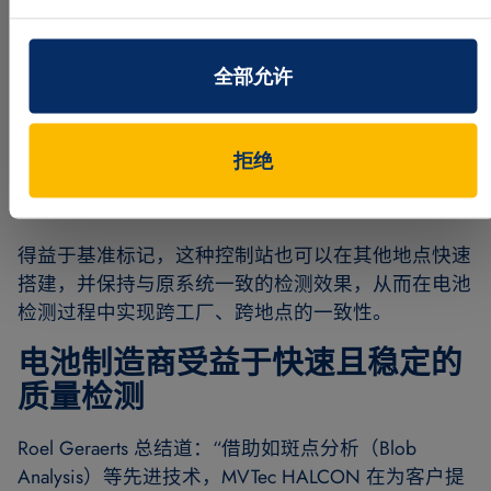
件，确保图像数据的稳定采集与评估。即使在高速生
产环境下，也能够及时、自动地剔除不合格产品。
全部允许
借助 MVTec HALCON，Averna 开发出了一套易于使
用的定制化系统，其中集成了基准标记（fiducial
markers）。通过这些基准标记，可以精确测量相机
拒绝
的清晰度、亮度、位置和角度，支持广泛的检测需
求，使客户能够轻松、独立地完成系统校准。
得益于基准标记，这种控制站也可以在其他地点快速
搭建，并保持与原系统一致的检测效果，从而在电池
检测过程中实现跨工厂、跨地点的一致性。
电池制造商受益于快速且稳定的
质量检测
Roel Geraerts 总结道：“借助如斑点分析（Blob
Analysis）等先进技术，MVTec HALCON 在为客户提