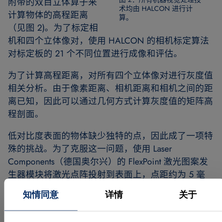
附带的双目立体算子来
术均由 HALCON 进行计
计算物体的高程距离
算。
（见图 2)。为了标定相
机和四个立体像对，使用 HALCON 的相机标定算法
对标定板的 21 个不同位置进行成像和评估。
为了计算高程距离，对所有四个立体像对进行灰度值
相关分析。由于像素距离、相机距离和相机之间的距
离已知，因此可以通过几何方式计算灰度值的矩阵高
程剖面。
低对比度表面的物体缺少独特的点，因此成了一项特
殊的挑战。为了克服这一问题，使用 Laser
Components（德国奥尔兴）的 FlexPoint 激光图案发
生器模块将激光点阵投射到表面上，点距约为 5 毫
米。
知情同意
详情
关于
为了避免反射并检测透明包装材料，使用 Hirtz & Co.