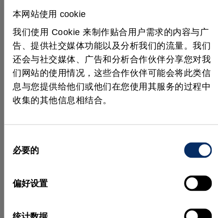
（德国科隆）的超声喷雾器向包装上喷洒非破坏性的
稀薄水雾。
本网站使用 cookie
我们使用 Cookie 来制作贴合用户需求的内容与广
图像分割
告、提供社交媒体功能以及分析我们的流量。我们
还会与社交媒体、广告和分析合作伙伴分享您对我
为了执行图像分割，使用模板模型的对应分析对具有
们网站的使用情况，这些合作伙伴可能会将此类信
已知表面的物体进行比较。为了分割未知物体，使用
息与您提供给他们或他们在您使用其服务的过程中
基于边缘和基于区域的分割。基于边缘的方法通过在
收集的其他信息相结合。
高程剖面内使用灰度相关来检测边缘。
虽然这类方法速度很快，但是经常会导致生成的边缘
同
不完整。计算量更大的基于区域的方法会将高程剖面
必要的
意
细分为具有相同高度或相同表面梯度的均匀区域。
选
使用这类分割技术，可以识别已知和未知的物体。例
择
偏好设置
如，如果通过这种分割产生了已知图案，就可以正确
识别物体。为了识别未知物体，使用其几何参数和颜
色信息。将这些特征数据馈送到神经网络的输入层，
统计数据