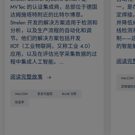
MVTec 的认证集成商，总部位于德国
一，是
达姆施塔特附近的比特尔博恩。
定焊接
Strelen 开发的解决方案适用于检测和
并降低
分析，以及生产流程的自动化和调
线检测
节。他们的解决方案包括开发
制——
IIOT（工业物联网，又称工业 4.0）
的智能
应用，以及在评估光学采集数据的过
阅读完
程中集成人工智能。…
阅读完整故事
HALCON
异常值检
HALCON
安全与监控
BLOB 分析
形态学