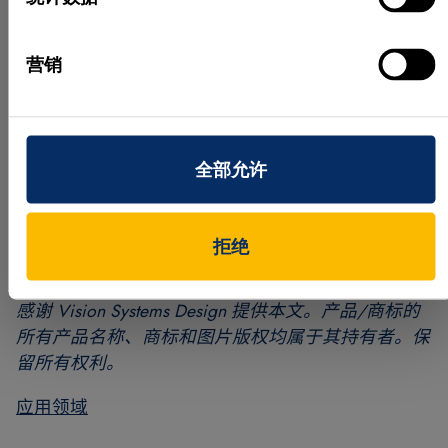
同样是使用 HALCON 实现的神经网络会将物体关联
到物体类别。对于每种物体，神经网络都会再次训
营销
练，从而提高分类质量。
识别完成后，将每个物体的已知高度和位置传输到机
器人码垛机以便拾取。在腿部 x-y-z 平台上安装柔性
抓取器之后，即可使用基于视觉的机器人系统拾取和
全部允许
放置多种完全不同的物体。
作者：Rainer Bruns、Björn Cleves 和 Lutz Kreutzer 博
拒绝
士 (MVTec Software GmbH)
感谢 Vision Systems Design 提供本文。产品/商标的
所有产品名称、商标和图片版权均属于其持有者。保
留所有权利。
应用领域