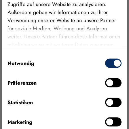
Zugriffe auf unsere Website zu analysieren.
industriellen Bildverarbeitungssoftware MVTec
HALCON und den Beratungs- und
Außerdem geben wir Informationen zu Ihrer
Serviceleistungen von MVTec. Dank Deep Learning
Verwendung unserer Website an unsere Partner
erreicht das Unternehmen höchste Präzis…
für soziale Medien, Werbung und Analysen
weiter. Unsere Partner führen diese Informationen
Ganze Story lesen
möglicherweise mit weiteren Daten zusammen,
die Sie ihnen bereitgestellt haben oder die sie im
Einwilligungsauswahl
HALCON
MEDIZINBEDARF & PHARMAZIE
BLOB-ANALYSE
Rahmen Ihrer Nutzung der Dienste gesammelt
Notwendig
DEEP LEARNING
MATCHING
haben.
Präferenzen
Statistiken
Marketing