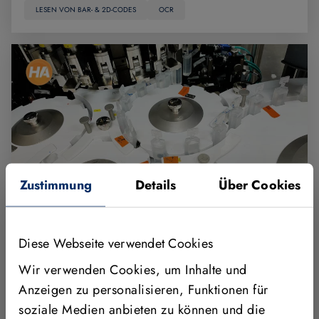
LESEN VON BAR- & 2D-CODES
OCR
Zustimmung
Details
Über Cookies
KI-basierte Machine Vision automatisiert
Diese Webseite verwendet Cookies
Qualitätsprüfung in der Pharmabranche
Wir verwenden Cookies, um Inhalte und
Anzeigen zu personalisieren, Funktionen für
Das Pharmaunternehmen Aspen optimiert die
soziale Medien anbieten zu können und die
Inspektion abgefüllter Ampullen mithilfe der