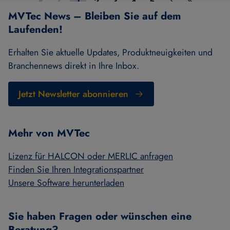
1
2
3
4
5
Erste Seite
Vorherige Seite
Seite 1
Seite 2
Seite 3
Seite 4
Seite 5
Nächste Seite
Letzte Seit
MVTec News – Bleiben Sie auf dem
Laufenden!
Erhalten Sie aktuelle Updates, Produktneuigkeiten und
Branchennews direkt in Ihre Inbox.
Jetzt Newsletter abonnieren
Mehr von MVTec
Lizenz für HALCON oder MERLIC anfragen
Finden Sie Ihren Integrationspartner
Unsere Software herunterladen
Sie haben Fragen oder wünschen eine
Beratung?