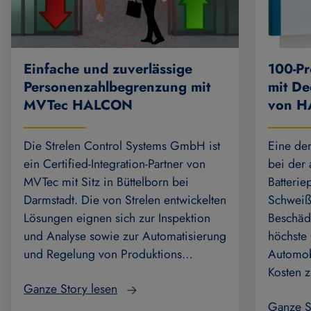
Einfache und zuverlässige
100-Pr
Personenzahlbegrenzung mit
mit De
MVTec HALCON
von 
Die Strelen Control Systems GmbH ist
Eine de
ein Certified-Integration-Partner von
bei der 
MVTec mit Sitz in Büttelborn bei
Batterie
Darmstadt. Die von Strelen entwickelten
Schweiß
Lösungen eignen sich zur Inspektion
Beschäd
und Analyse sowie zur Automatisierung
höchste
und Regelung von Produktions…
Automobi
Kosten z
Ganze Story lesen
Ganze S