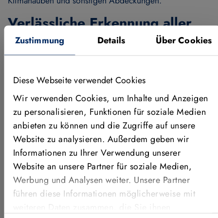
Klimahauben und sonstigen Abdeckungen.
Verlässliche Erkennung aller
Beschädigungen und Fehler
Zustimmung
Details
Über Cookies
Dabei nehmen zwei seitlich und eine über dem Dach
positionierte Kamera während der Durchfahrt
Diese Webseite verwendet Cookies
berührungslos Bilder von der Zugoberfläche auf. Die
Wir verwenden Cookies, um Inhalte und Anzeigen
digitalen Bildinformationen werden von der Machine-
Vision-Standardsoftware MVTec HALCON verarbeitet.
zu personalisieren, Funktionen für soziale Medien
Dank 2D-basierter Bildverarbeitungstechnologien
anbieten zu können und die Zugriffe auf unsere
werden relevante Bildinformationen auf der
Website zu analysieren. Außerdem geben wir
Dachoberfläche selektiert. Auf Basis der reduzierten
Informationen zu Ihrer Verwendung unserer
Daten werden mögliche Beschädigungen der
Website an unsere Partner für soziale Medien,
Oberfläche detektiert und in der weiteren Verarbeitung
Werbung und Analysen weiter. Unsere Partner
klassifiziert. Die klassifizierten Fehler werden dann als
führen diese Informationen möglicherweise mit
Fehler markiert und zur Verfügung gestellt. So lassen
weiteren Daten zusammen, die Sie ihnen
sich verschiedenste Arten von Beschädigungen und