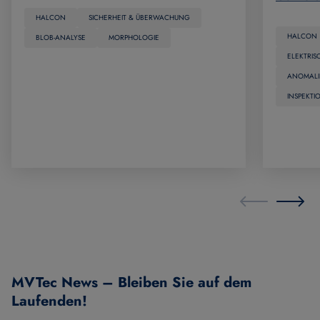
HALCON
SICHERHEIT & ÜBERWACHUNG
HALCON
BLOB-ANALYSE
MORPHOLOGIE
ELEKTRIS
ANOMAL
INSPEKTI
MVTec News – Bleiben Sie auf dem
Laufenden!