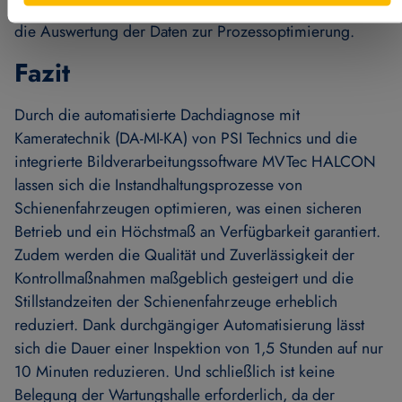
das Einlernen weiterer Triebzüge einer Baureihe sowie
die Auswertung der Daten zur Prozessoptimierung.
Fazit
Durch die automatisierte Dachdiagnose mit
Kameratechnik (DA-MI-KA) von PSI Technics und die
integrierte Bildverarbeitungssoftware MVTec HALCON
lassen sich die Instandhaltungsprozesse von
Schienenfahrzeugen optimieren, was einen sicheren
Betrieb und ein Höchstmaß an Verfügbarkeit garantiert.
Zudem werden die Qualität und Zuverlässigkeit der
Kontrollmaßnahmen maßgeblich gesteigert und die
Stillstandzeiten der Schienenfahrzeuge erheblich
reduziert. Dank durchgängiger Automatisierung lässt
sich die Dauer einer Inspektion von 1,5 Stunden auf nur
10 Minuten reduzieren. Und schließlich ist keine
Belegung der Wartungshalle erforderlich, da der