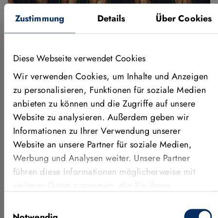
Zustimmung
Details
Über Cookies
Diese Webseite verwendet Cookies
Wir verwenden Cookies, um Inhalte und Anzeigen
zu personalisieren, Funktionen für soziale Medien
anbieten zu können und die Zugriffe auf unsere
Website zu analysieren. Außerdem geben wir
Informationen zu Ihrer Verwendung unserer
Website an unsere Partner für soziale Medien,
Werbung und Analysen weiter. Unsere Partner
führen diese Informationen möglicherweise mit
weiteren Daten zusammen, die Sie ihnen
Die Software
bereitgestellt haben oder die sie im Rahmen Ihrer
Einwilligungsauswahl
Nutzung der Dienste gesammelt haben.
Notwendig
Die Software wurde unter maßgeblicher Verwendung