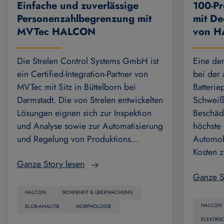
Einfache und zuverlässige
100-Pr
Personenzahlbegrenzung mit
mit De
MVTec HALCON
von 
Die Strelen Control Systems GmbH ist
Eine de
ein Certified-Integration-Partner von
bei der 
MVTec mit Sitz in Büttelborn bei
Batterie
Darmstadt. Die von Strelen entwickelten
Schweiß
Lösungen eignen sich zur Inspektion
Beschäd
und Analyse sowie zur Automatisierung
höchste
und Regelung von Produktions…
Automobi
Kosten z
Ganze Story lesen
Ganze S
HALCON
SICHERHEIT & ÜBERWACHUNG
HALCON
BLOB-ANALYSE
MORPHOLOGIE
ELEKTRIS