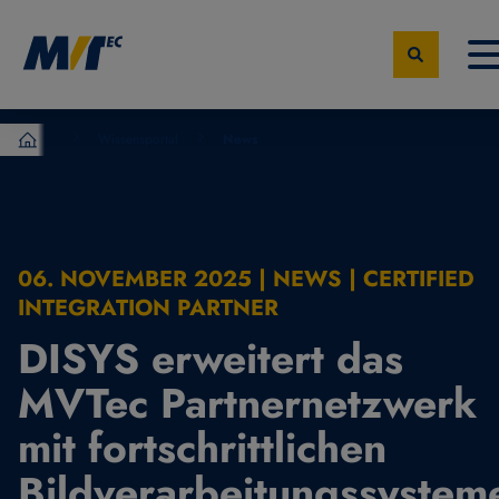
Wissensportal
News
MVTec Software – Experten der industrielle Bildverarbeit
06. NOVEMBER 2025 | NEWS | CERTIFIED
INTEGRATION PARTNER
DISYS erweitert das
MVTec Partnernetzwerk
mit fortschrittlichen
Bildverarbeitungssystem