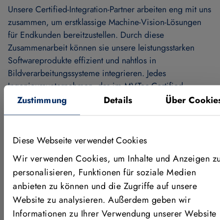
Unsere Certified-Integration-Partner arbeiten eng mit uns
zusammen, um erstklassige Machine-Vision-Lösungen
für Endkunden bereitzustellen. Durch diese
Zusammenarbeit können sie unsere leistungsstarken
Softwareprodukte effizient und nahtlos in
Bildverarbeitungssysteme integrieren. Jedes
Ingenieursunternehmen, das im MVTec Certified
Integration Partner Programm aufgenommen wird,
Zustimmung
Details
Über Cookie
durchläuft einen anspruchsvollen Auswahlprozess. Wir
sind zuversichtlich, dass Sie unter unseren Partnern den
idealen Systemintegrator für Ihre spezifische
Diese Webseite verwendet Cookies
Anwendung finden werden.
Wir verwenden Cookies, um Inhalte und Anzeigen z
personalisieren, Funktionen für soziale Medien
anbieten zu können und die Zugriffe auf unsere
Website zu analysieren. Außerdem geben wir
Informationen zu Ihrer Verwendung unserer Website